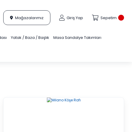
Mağazalarımız
Giriş Yap
Sepetim
dası
Yatak / Baza / Başlık
Masa Sandalye Takımları