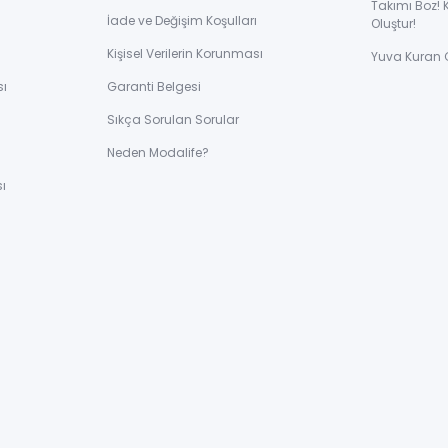
Takımı Boz! 
İade ve Değişim Koşulları
Oluştur!
Kişisel Verilerin Korunması
Yuva Kuran 
sı
Garanti Belgesi
Sıkça Sorulan Sorular
ı
Neden Modalife?
ı