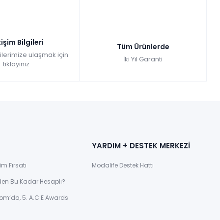
tişim Bilgileri
Tüm Ürünlerde
gilerimize ulaşmak için
İki Yıl Garanti
tıklayınız
YARDIM + DESTEK MERKEZİ
im Fırsatı
Modalife Destek Hattı
den Bu Kadar Hesaplı?
om’da, 5. A.C.E Awards