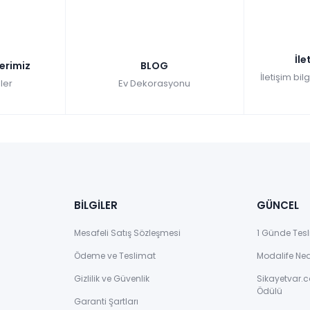
İle
lerimiz
BLOG
İletişim bil
ler
Ev Dekorasyonu
BİLGİLER
GÜNCEL
Mesafeli Satış Sözleşmesi
1 Günde Tesl
Ödeme ve Teslimat
Modalife Ne
Gizlilik ve Güvenlik
Sikayetvar.c
Ödülü
Garanti Şartları