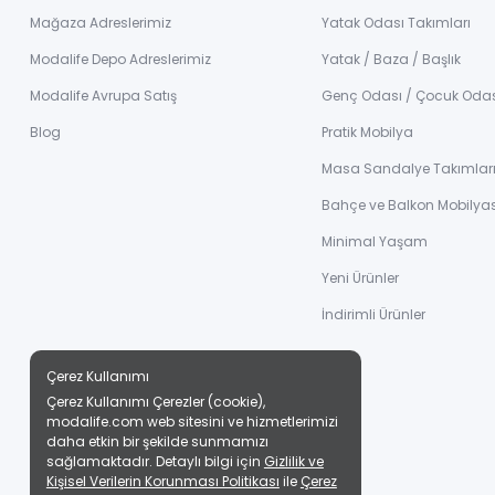
Mağaza Adreslerimiz
Yatak Odası Takımları
Modalife Depo Adreslerimiz
Yatak / Baza / Başlık
Modalife Avrupa Satış
Genç Odası / Çocuk Oda
Blog
Pratik Mobilya
Masa Sandalye Takımlar
Bahçe ve Balkon Mobilyas
Minimal Yaşam
Yeni Ürünler
İndirimli Ürünler
Çerez Kullanımı
Çerez Kullanımı Çerezler (cookie),
modalife.com web sitesini ve hizmetlerimizi
daha etkin bir şekilde sunmamızı
sağlamaktadır. Detaylı bilgi için
Gizlilik ve
Kişisel Verilerin Korunması Politikası
ile
Çerez