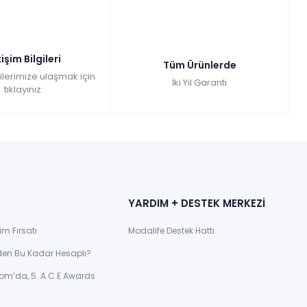
tişim Bilgileri
Tüm Ürünlerde
gilerimize ulaşmak için
İki Yıl Garanti
tıklayınız
YARDIM + DESTEK MERKEZİ
im Fırsatı
Modalife Destek Hattı
den Bu Kadar Hesaplı?
om’da, 5. A.C.E Awards