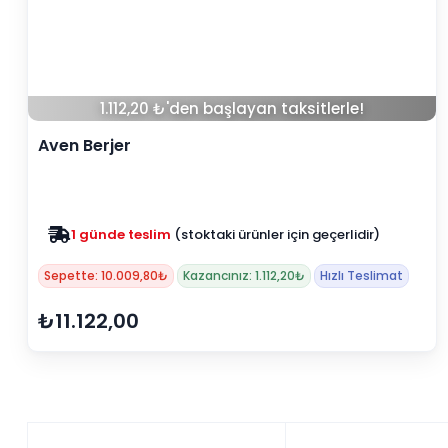
1.112,20 ₺'den başlayan taksitlerle!
Aven Berjer
1 günde teslim
(stoktaki ürünler için geçerlidir)
Zam yok
2025 fiyatları devam ediyor
Sepette: 10.009,80₺
Kazancınız: 1.112,20₺
Hızlı Teslimat
₺11.122,00