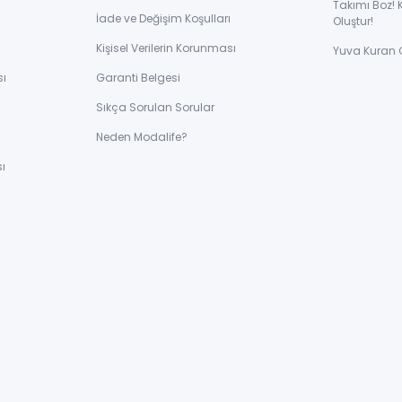
Takımı Boz! 
İade ve Değişim Koşulları
Oluştur!
Kişisel Verilerin Korunması
Yuva Kuran 
sı
Garanti Belgesi
Sıkça Sorulan Sorular
ı
Neden Modalife?
ı