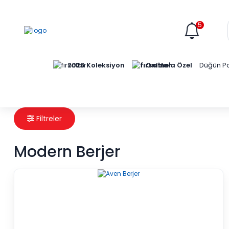
5
Online'a Özel
2026 Koleksiyon
Düğün Pa
Filtreler
Modern Berjer