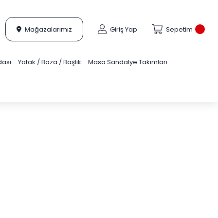
Mağazalarımız
Giriş Yap
Sepetim
dası
Yatak / Baza / Başlık
Masa Sandalye Takımları