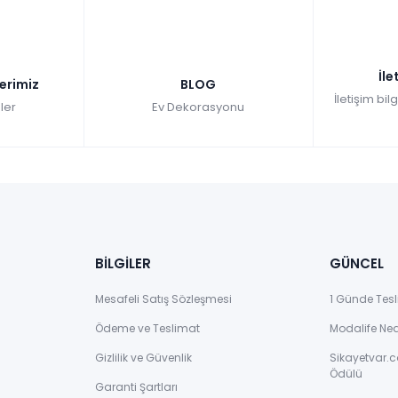
İle
lerimiz
BLOG
İletişim bil
ler
Ev Dekorasyonu
BİLGİLER
GÜNCEL
Mesafeli Satış Sözleşmesi
1 Günde Tesl
Ödeme ve Teslimat
Modalife Ne
Gizlilik ve Güvenlik
Sikayetvar.c
Ödülü
Garanti Şartları