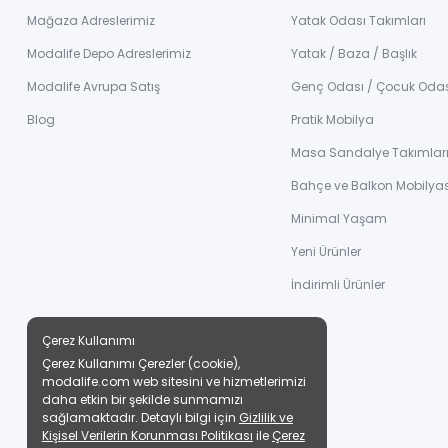
Mağaza Adreslerimiz
Yatak Odası Takımları
Modalife Depo Adreslerimiz
Yatak / Baza / Başlık
Modalife Avrupa Satış
Genç Odası / Çocuk Oda
Blog
Pratik Mobilya
Masa Sandalye Takımlar
Bahçe ve Balkon Mobilyas
Minimal Yaşam
Yeni Ürünler
İndirimli Ürünler
Çerez Kullanımı
Çerez Kullanımı Çerezler (cookie),
modalife.com web sitesini ve hizmetlerimizi
daha etkin bir şekilde sunmamızı
sağlamaktadır. Detaylı bilgi için
Gizlilik ve
Kişisel Verilerin Korunması Politikası
ile
Çerez