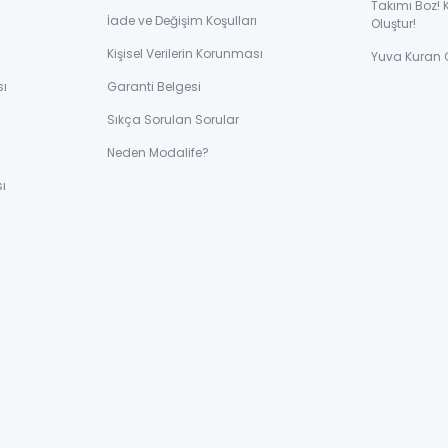
Takımı Boz! 
İade ve Değişim Koşulları
Oluştur!
Kişisel Verilerin Korunması
Yuva Kuran 
sı
Garanti Belgesi
Sıkça Sorulan Sorular
ı
Neden Modalife?
ı