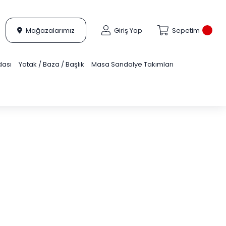
Mağazalarımız
Giriş Yap
Sepetim
dası
Yatak / Baza / Başlık
Masa Sandalye Takımları