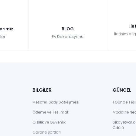
İle
lerimiz
BLOG
İletişim bil
ler
Ev Dekorasyonu
BİLGİLER
GÜNCEL
Mesafeli Satış Sözleşmesi
1 Günde Tesl
Ödeme ve Teslimat
Modalife Ne
Gizlilik ve Güvenlik
Sikayetvar.c
Ödülü
Garanti Şartları