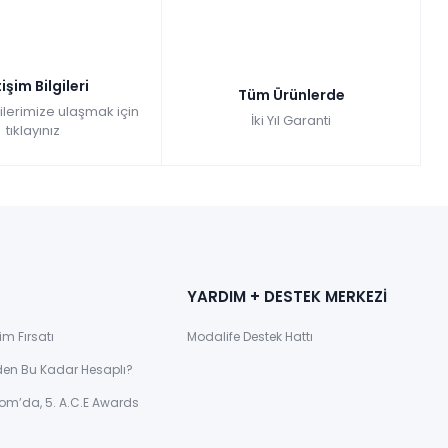
tişim Bilgileri
Tüm Ürünlerde
gilerimize ulaşmak için
İki Yıl Garanti
tıklayınız
YARDIM + DESTEK MERKEZİ
im Fırsatı
Modalife Destek Hattı
den Bu Kadar Hesaplı?
om’da, 5. A.C.E Awards