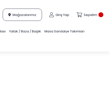
Mağazalarımız
Giriş Yap
Sepetim
dası
Yatak / Baza / Başlık
Masa Sandalye Takımları