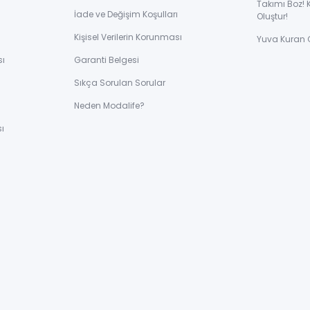
Takımı Boz! 
İade ve Değişim Koşulları
Oluştur!
Kişisel Verilerin Korunması
Yuva Kuran 
sı
Garanti Belgesi
Sıkça Sorulan Sorular
ı
Neden Modalife?
ı