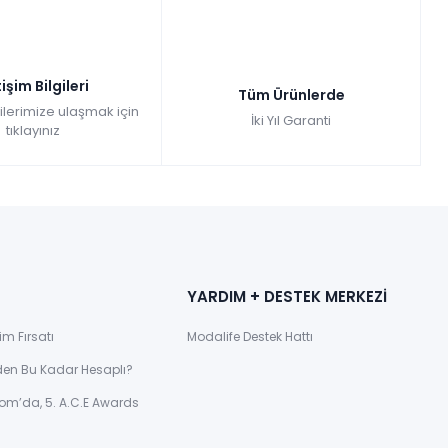
tişim Bilgileri
Tüm Ürünlerde
gilerimize ulaşmak için
İki Yıl Garanti
tıklayınız
YARDIM + DESTEK MERKEZİ
im Fırsatı
Modalife Destek Hattı
den Bu Kadar Hesaplı?
om’da, 5. A.C.E Awards