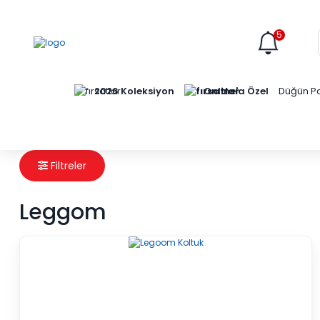
5
Online'a Özel
2026 Koleksiyon
Düğün Pa
Filtreler
Leggom