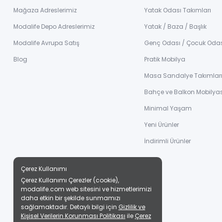
Mağaza Adreslerimiz
Yatak Odası Takımları
Modalife Depo Adreslerimiz
Yatak / Baza / Başlık
Modalife Avrupa Satış
Genç Odası / Çocuk Oda
Blog
Pratik Mobilya
Masa Sandalye Takımlar
Bahçe ve Balkon Mobilyas
Minimal Yaşam
Yeni Ürünler
İndirimli Ürünler
Çerez Kullanımı
Çerez Kullanımı Çerezler (cookie),
modalife.com web sitesini ve hizmetlerimizi
daha etkin bir şekilde sunmamızı
sağlamaktadır. Detaylı bilgi için
Gizlilik ve
Kişisel Verilerin Korunması Politikası
ile
Çerez