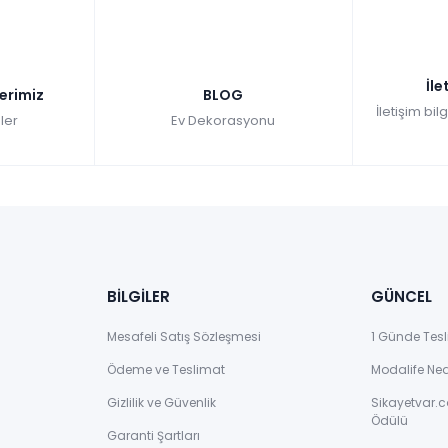
İle
lerimiz
BLOG
İletişim bil
ler
Ev Dekorasyonu
BİLGİLER
GÜNCEL
Mesafeli Satış Sözleşmesi
1 Günde Tesl
Ödeme ve Teslimat
Modalife Ne
Gizlilik ve Güvenlik
Sikayetvar.c
Ödülü
Garanti Şartları