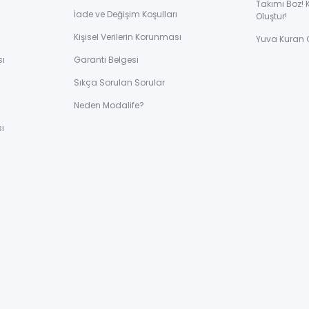
Takımı Boz! 
İade ve Değişim Koşulları
Oluştur!
Kişisel Verilerin Korunması
Yuva Kuran 
sı
Garanti Belgesi
Sıkça Sorulan Sorular
ı
Neden Modalife?
ı