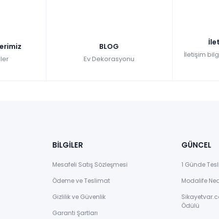
İle
lerimiz
BLOG
İletişim bil
ler
Ev Dekorasyonu
BİLGİLER
GÜNCEL
Mesafeli Satış Sözleşmesi
1 Günde Tesl
Ödeme ve Teslimat
Modalife Ne
Gizlilik ve Güvenlik
Sikayetvar.c
Ödülü
Garanti Şartları