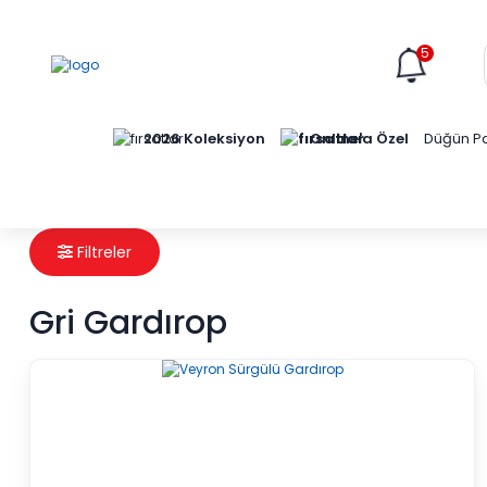
5
Online'a Özel
2026 Koleksiyon
Düğün Pa
Filtreler
Gri Gardırop