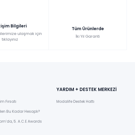
tişim Bilgileri
Tüm Ürünlerde
gilerimize ulaşmak için
İki Yıl Garanti
tıklayınız
YARDIM + DESTEK MERKEZİ
im Fırsatı
Modalife Destek Hattı
den Bu Kadar Hesaplı?
om’da, 5. A.C.E Awards