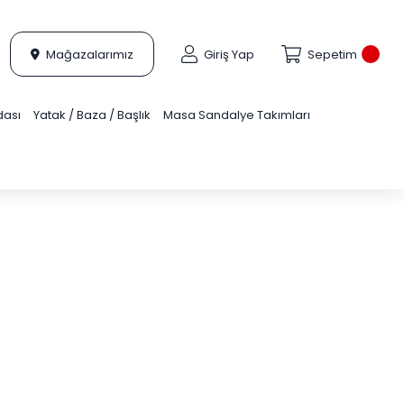
Mağazalarımız
Giriş Yap
Sepetim
dası
Yatak / Baza / Başlık
Masa Sandalye Takımları