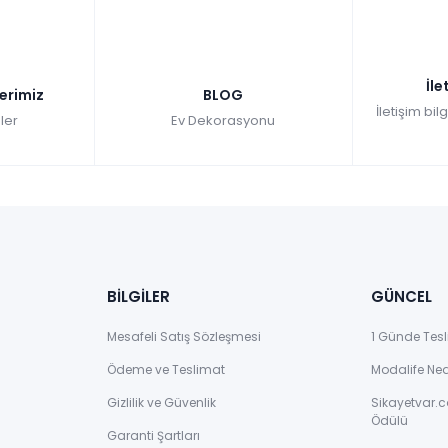
İle
lerimiz
BLOG
İletişim bil
ler
Ev Dekorasyonu
BİLGİLER
GÜNCEL
Mesafeli Satış Sözleşmesi
1 Günde Tesl
Ödeme ve Teslimat
Modalife Ne
Gizlilik ve Güvenlik
Sikayetvar.c
Ödülü
Garanti Şartları