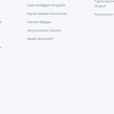
Takımı Boz! 
İade ve Değişim Koşulları
Oluştur!
Kişisel Verilerin Korunması
Yuva Kuran 
sı
Garanti Belgesi
Sıkça Sorulan Sorular
ı
Neden Modalife?
ı