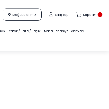
Mağazalarımız
Giriş Yap
Sepetim
dası
Yatak / Baza / Başlık
Masa Sandalye Takımları