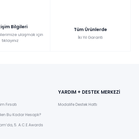
tişim Bilgileri
Tüm Ürünlerde
gilerimize ulaşmak için
İki Yıl Garanti
tıklayınız
YARDIM + DESTEK MERKEZİ
im Fırsatı
Modalife Destek Hattı
den Bu Kadar Hesaplı?
om’da, 5. A.C.E Awards