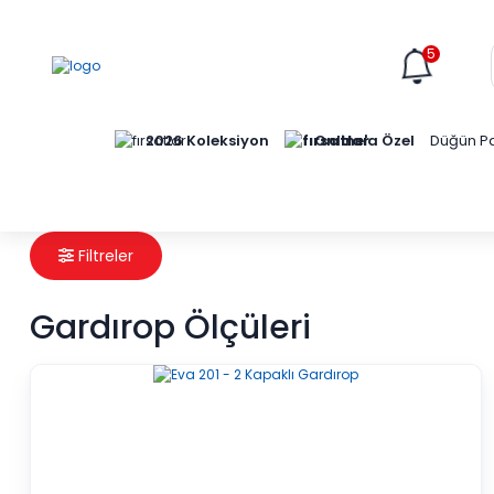
5
Online'a Özel
2026 Koleksiyon
Düğün Pa
Filtreler
Gardırop Ölçüleri