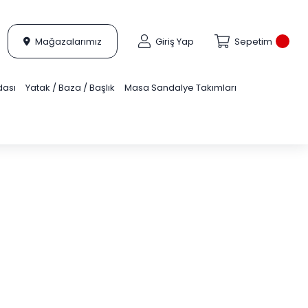
Mağazalarımız
Giriş Yap
Sepetim
dası
Yatak / Baza / Başlık
Masa Sandalye Takımları