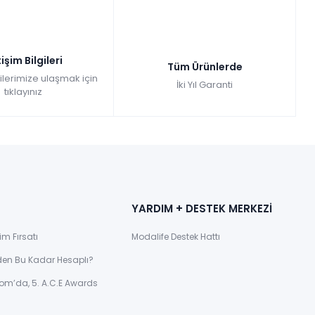
tişim Bilgileri
Tüm Ürünlerde
gilerimize ulaşmak için
İki Yıl Garanti
tıklayınız
YARDIM + DESTEK MERKEZİ
im Fırsatı
Modalife Destek Hattı
den Bu Kadar Hesaplı?
om’da, 5. A.C.E Awards