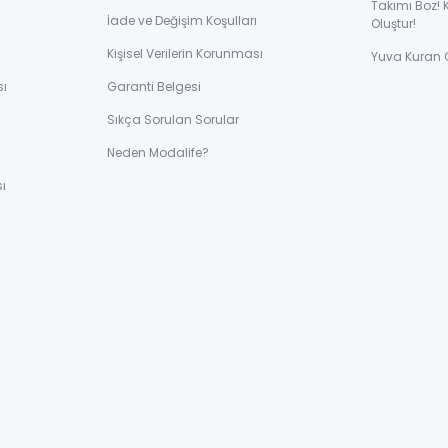
Takımı Boz! 
İade ve Değişim Koşulları
Oluştur!
Kişisel Verilerin Korunması
Yuva Kuran 
sı
Garanti Belgesi
Sıkça Sorulan Sorular
ı
Neden Modalife?
ı