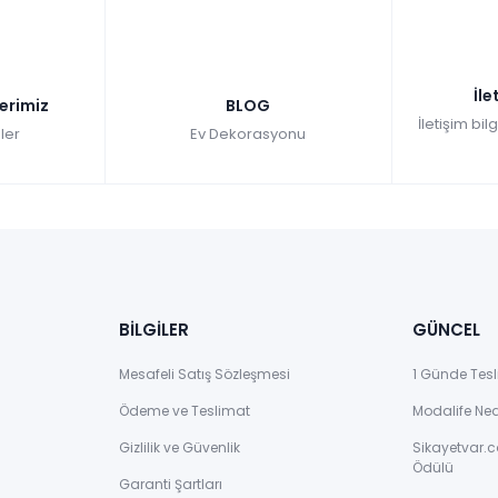
İle
lerimiz
BLOG
İletişim bil
ler
Ev Dekorasyonu
BİLGİLER
GÜNCEL
Mesafeli Satış Sözleşmesi
1 Günde Tesl
Ödeme ve Teslimat
Modalife Ne
Gizlilik ve Güvenlik
Sikayetvar.c
Ödülü
Garanti Şartları