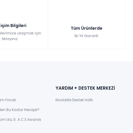
tişim Bilgileri
Tüm Ürünlerde
gilerimize ulaşmak için
İki Yıl Garanti
tıklayınız
YARDIM + DESTEK MERKEZİ
im Fırsatı
Modalife Destek Hattı
den Bu Kadar Hesaplı?
om’da, 5. A.C.E Awards