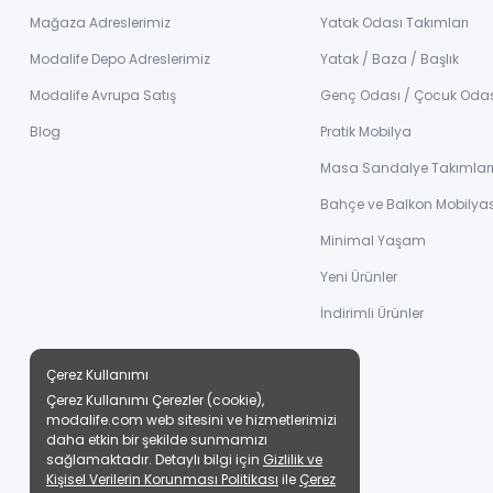
Mağaza Adreslerimiz
Yatak Odası Takımları
Modalife Depo Adreslerimiz
Yatak / Baza / Başlık
Modalife Avrupa Satış
Genç Odası / Çocuk Oda
Blog
Pratik Mobilya
Masa Sandalye Takımlar
Bahçe ve Balkon Mobilyas
Minimal Yaşam
Yeni Ürünler
İndirimli Ürünler
Çerez Kullanımı
Çerez Kullanımı Çerezler (cookie),
modalife.com web sitesini ve hizmetlerimizi
daha etkin bir şekilde sunmamızı
sağlamaktadır. Detaylı bilgi için
Gizlilik ve
Kişisel Verilerin Korunması Politikası
ile
Çerez