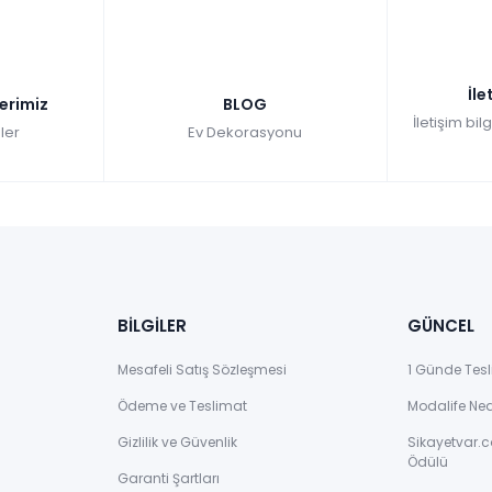
İle
lerimiz
BLOG
İletişim bil
ler
Ev Dekorasyonu
BİLGİLER
GÜNCEL
Mesafeli Satış Sözleşmesi
1 Günde Tesl
Ödeme ve Teslimat
Modalife Ne
Gizlilik ve Güvenlik
Sikayetvar.c
Ödülü
Garanti Şartları