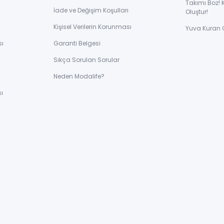
Takımı Boz! 
İade ve Değişim Koşulları
Oluştur!
Kişisel Verilerin Korunması
Yuva Kuran 
sı
Garanti Belgesi
Sıkça Sorulan Sorular
ı
Neden Modalife?
ı