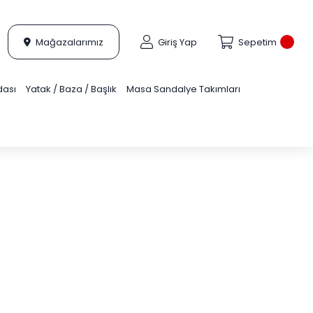
Mağazalarımız
Giriş Yap
Sepetim
dası
Yatak / Baza / Başlık
Masa Sandalye Takımları