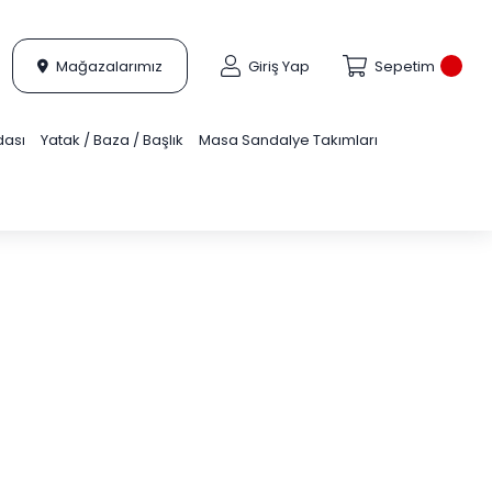
Mağazalarımız
Giriş Yap
Sepetim
dası
Yatak / Baza / Başlık
Masa Sandalye Takımları