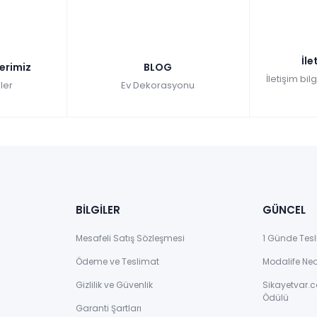
İle
lerimiz
BLOG
İletişim bil
ler
Ev Dekorasyonu
BİLGİLER
GÜNCEL
Mesafeli Satış Sözleşmesi
1 Günde Tesl
Ödeme ve Teslimat
Modalife Ne
Gizlilik ve Güvenlik
Sikayetvar.c
Ödülü
Garanti Şartları