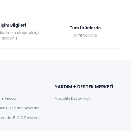
tişim Bilgileri
Tüm Ürünlerde
gilerimize ulaşmak için
İki Yıl Garanti
tıklayınız
YARDIM + DESTEK MERKEZİ
im Fırsatı
Modalife Destek Hattı
den Bu Kadar Hesaplı?
om’da, 5. A.C.E Awards