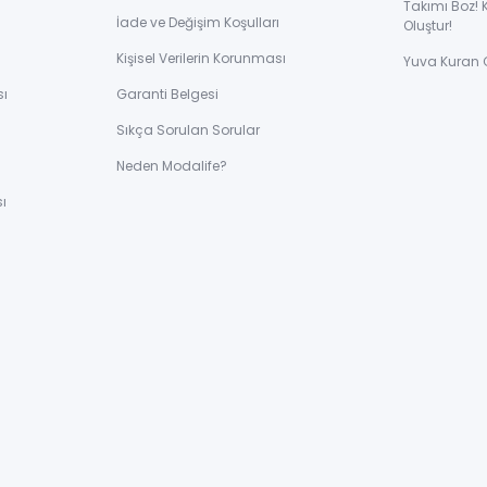
Takımı Boz! 
İade ve Değişim Koşulları
Oluştur!
Kişisel Verilerin Korunması
Yuva Kuran 
sı
Garanti Belgesi
Sıkça Sorulan Sorular
ı
Neden Modalife?
ı