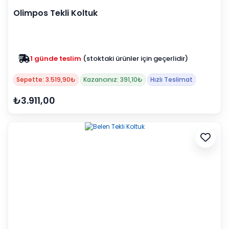
Olimpos Tekli Koltuk
1 günde teslim
(stoktaki ürünler için geçerlidir)
Zam yok
2025 fiyatları devam ediyor
Sepette: 3.519,90₺
Kazancınız: 391,10₺
Hızlı Teslimat
₺3.911,00