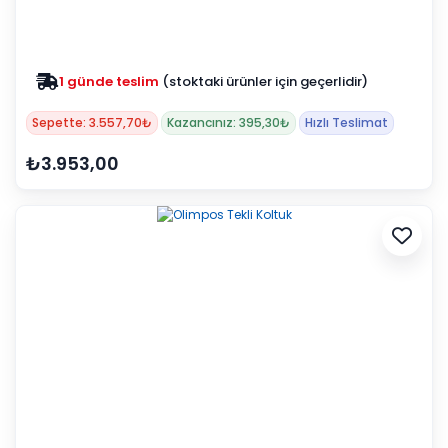
1 günde teslim
(stoktaki ürünler için geçerlidir)
Zam yok
2025 fiyatları devam ediyor
Sepette: 3.557,70₺
Kazancınız: 395,30₺
Hızlı Teslimat
₺3.953,00