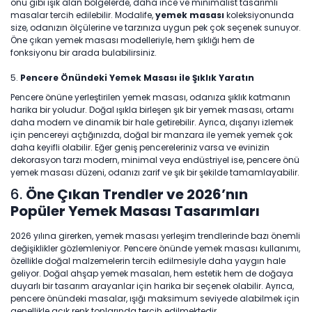
önü gibi ışık alan bölgelerde, daha ince ve minimalist tasarımlı
masalar tercih edilebilir. Modalife,
yemek masası
koleksiyonunda
size, odanızın ölçülerine ve tarzınıza uygun pek çok seçenek sunuyor.
Öne çıkan yemek masası modelleriyle, hem şıklığı hem de
fonksiyonu bir arada bulabilirsiniz.
5.
Pencere Önündeki Yemek Masası ile Şıklık Yaratın
Pencere önüne yerleştirilen yemek masası, odanıza şıklık katmanın
harika bir yoludur. Doğal ışıkla birleşen şık bir yemek masası, ortamı
daha modern ve dinamik bir hale getirebilir. Ayrıca, dışarıyı izlemek
için pencereyi açtığınızda, doğal bir manzara ile yemek yemek çok
daha keyifli olabilir. Eğer geniş pencereleriniz varsa ve evinizin
dekorasyon tarzı modern, minimal veya endüstriyel ise, pencere önü
yemek masası düzeni, odanızı zarif ve şık bir şekilde tamamlayabilir.
6.
Öne Çıkan Trendler ve 2026’nın
Popüler Yemek Masası Tasarımları
2026 yılına girerken, yemek masası yerleşim trendlerinde bazı önemli
değişiklikler gözlemleniyor. Pencere önünde yemek masası kullanımı,
özellikle doğal malzemelerin tercih edilmesiyle daha yaygın hale
geliyor. Doğal ahşap yemek masaları, hem estetik hem de doğaya
duyarlı bir tasarım arayanlar için harika bir seçenek olabilir. Ayrıca,
pencere önündeki masalar, ışığı maksimum seviyede alabilmek için
genellikle açık renk tonlarında tercih edilmektedir.