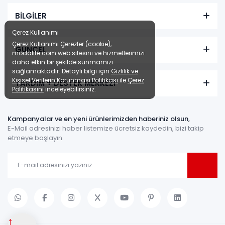
BİLGİLER
Çerez Kullanımı
Çerez Kullanımı Çerezler (cookie),
GÜNCEL
modalife.com web sitesini ve hizmetlerimizi
daha etkin bir şekilde sunmamızı
sağlamaktadır. Detaylı bilgi için
Gizlilik ve
Kişisel Verilerin Korunması Politikası
ile
Çerez
YARDIM + DESTEK MERKEZİ
Politikasını
inceleyebilirsiniz.
Kampanyalar ve en yeni ürünlerimizden haberiniz olsun,
E-Mail adresinizi haber listemize ücretsiz kaydedin, bizi takip
etmeye başlayın.
↑