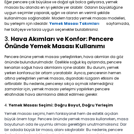
Eğer pencere çok büyükse ve doğal ışık bolca geliyorsa, yemek
masası bu alanda en iyi şekilde yer alabilir. Odanın büyüklüğüne
uygun seçimler yaparak, ışığın ve alanın en verimli şekilde
kullanılması sağlanabilir. Modern tarzda yemek masası modelleri,
bu yerleşim için idealdir.
Yemek Masası Takımları
sayfamızda,
her bütçeye ve tarza uygun seçenekler bulabilirsiniz.
3.
Hava Akımları ve Konfor: Pencere
Önünde Yemek Masası Kullanımı
Pencere önüne yemek masası yerleştirirken, hava akımları da göz
önünde bulundurulmalıdır. Özellikle soğuk kış aylarında, pencere
kenarları soğuk hava akımlarını içine alabilir. Bu durum, yemek
yerken konforsuz bir ortam yaratabilir. Ayrıca, pencerenin hemen
altına yerleştirilen yemek masası, dışarıdaki rüzgarın etkisini de
arttırabilir. Bu nedenle, pencereyi sıkça açmak istemediğiniz
zamanlar için, yemek masası yerleşimi yapılırken pencere
etrafındaki hava akımlarına dikkat edilmesi gerekir.
4.
Yemek Masası Seçimi: Doğru Boyut, Doğru Yerleşim
Yemek masası seçimi, hem fonksiyonel hem de estetik açıdan
büyük önem taşır. Pencere önünde yemek masası kullanırken, masa
boyutunun oda ile uyumlu olması gerektiğini unutmamalısınız. Dar
bir odada büyük bir masa, alanı sıkıştırabilir. Bu nedenle, pencere