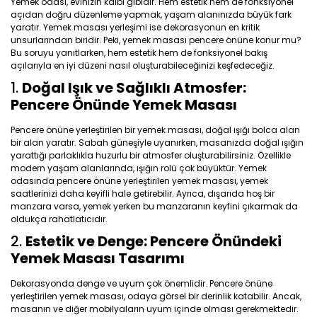
Yemek odası, evinizin kalbi gibidir. Hem estetik hem de fonksiyonel
açıdan doğru düzenleme yapmak, yaşam alanınızda büyük fark
yaratır. Yemek masası yerleşimi ise dekorasyonun en kritik
unsurlarından biridir. Peki, yemek masası pencere önüne konur mu?
Bu soruyu yanıtlarken, hem estetik hem de fonksiyonel bakış
açılarıyla en iyi düzeni nasıl oluşturabileceğinizi keşfedeceğiz.
1.
Doğal Işık ve Sağlıklı Atmosfer:
Pencere Önünde Yemek Masası
Pencere önüne yerleştirilen bir yemek masası, doğal ışığı bolca alan
bir alan yaratır. Sabah güneşiyle uyanırken, masanızda doğal ışığın
yarattığı parlaklıkla huzurlu bir atmosfer oluşturabilirsiniz. Özellikle
modern yaşam alanlarında, ışığın rolü çok büyüktür. Yemek
odasında pencere önüne yerleştirilen yemek masası, yemek
saatlerinizi daha keyifli hale getirebilir. Ayrıca, dışarıda hoş bir
manzara varsa, yemek yerken bu manzaranın keyfini çıkarmak da
oldukça rahatlatıcıdır.
2.
Estetik ve Denge: Pencere Önündeki
Yemek Masası Tasarımı
Dekorasyonda denge ve uyum çok önemlidir. Pencere önüne
yerleştirilen yemek masası, odaya görsel bir derinlik katabilir. Ancak,
masanın ve diğer mobilyaların uyum içinde olması gerekmektedir.