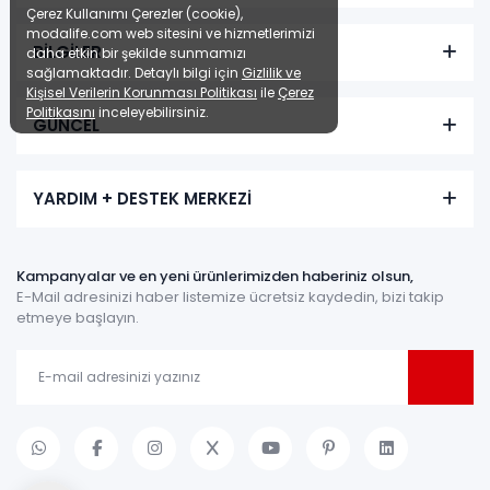
Çerez Kullanımı Çerezler (cookie),
modalife.com web sitesini ve hizmetlerimizi
BİLGİLER
daha etkin bir şekilde sunmamızı
sağlamaktadır. Detaylı bilgi için
Gizlilik ve
Kişisel Verilerin Korunması Politikası
ile
Çerez
Politikasını
inceleyebilirsiniz.
GÜNCEL
YARDIM + DESTEK MERKEZİ
Kampanyalar ve en yeni ürünlerimizden haberiniz olsun,
E-Mail adresinizi haber listemize ücretsiz kaydedin, bizi takip
etmeye başlayın.