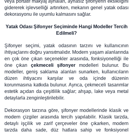
veya portatif makyaj aynaları, aynasız şifonyerin eksikliğini
gidererek işlevselliği artırırken, mekanın genel yatak odası
dekorasyonu ile uyumlu kalmasını sağlar.
Yatak Odası Şifonyer Seçiminde Hangi Modeller Tercih
Edilmeli?
Şifonyer seçimi, yatak odasının tarzını ve kullanıcının
ihtiyaçlarını doğru yansıtmalıdır. Modern yaşam alanlarında
en çok öne çıkan seçenekler arasında, fonksiyonelliği ile
öne çıkan
çekmeceli şifonyer
modelleri bulunur. Bu
modeller, geniş saklama alanları sunarken, kullanıcıların
düzen ihtiyacını karşılar ve oda içinde düzenin
korunmasına katkıda bulunur. Ayrıca, çekmeceli tasarımlar
estetik açıdan da çeşitlilik sağlar; ahşap, lake veya metal
detaylarla zenginleştirilebilir.
Dekorasyon tarzına göre, şifonyer modellerinde klasik ve
modern çizgiler arasında tercih yapılabilir. Klasik tarzda,
detaylı işçilik ve zarif çerçeveler öne çıkarken, modern
tarzda daha sade, düz hatlara sahip ve fonksiyonel