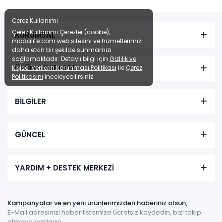
Çerez Kullanımı
Çerez Kullanımı Çerezler (cookie),
KURUMSAL
modalife.com web sitesini ve hizmetlerimizi
daha etkin bir şekilde sunmamızı
sağlamaktadır. Detaylı bilgi için
Gizlilik ve
ÜRÜN GRUPLARI
Kişisel Verilerin Korunması Politikası
ile
Çerez
Politikasını
inceleyebilirsiniz.
BİLGİLER
GÜNCEL
YARDIM + DESTEK MERKEZİ
Kampanyalar ve en yeni ürünlerimizden haberiniz olsun,
E-Mail adresinizi haber listemize ücretsiz kaydedin, bizi takip
etmeye başlayın.