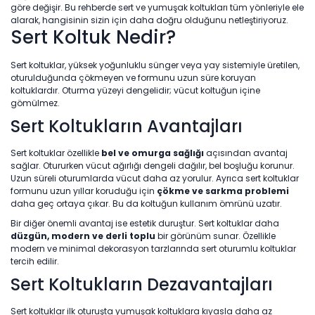
göre değişir. Bu rehberde sert ve yumuşak koltukları tüm yönleriyle ele
alarak, hangisinin sizin için daha doğru olduğunu netleştiriyoruz.
Sert Koltuk Nedir?
Sert koltuklar, yüksek yoğunluklu sünger veya yay sistemiyle üretilen,
oturulduğunda çökmeyen ve formunu uzun süre koruyan
koltuklardır. Oturma yüzeyi dengelidir; vücut koltuğun içine
gömülmez.
Sert Koltukların Avantajları
Sert koltuklar özellikle
bel ve omurga sağlığı
açısından avantaj
sağlar. Otururken vücut ağırlığı dengeli dağılır, bel boşluğu korunur.
Uzun süreli oturumlarda vücut daha az yorulur. Ayrıca sert koltuklar
formunu uzun yıllar koruduğu için
çökme ve sarkma problemi
daha geç ortaya çıkar. Bu da koltuğun kullanım ömrünü uzatır.
Bir diğer önemli avantaj ise estetik duruştur. Sert koltuklar daha
düzgün, modern ve derli toplu
bir görünüm sunar. Özellikle
modern ve minimal dekorasyon tarzlarında sert oturumlu koltuklar
tercih edilir.
Sert Koltukların Dezavantajları
Sert koltuklar ilk oturuşta yumuşak koltuklara kıyasla daha az