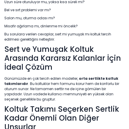
Uzun süre oturuluyor mu, yoksa kısa süreli mi?
Bel ve sırt problemi var mı?
Salon mu, oturma odası mı?
Misafir ağırlama mı, dinlenme mi öncelik?
Bu sorulara verilen cevaplar, sert mi yumuşak mı koltuk tercih
edilmesi gerektiğini netleştirir.
Sert ve Yumuşak Koltuk
Arasında Kararsız Kalanlar İçin
İdeal Çözüm
Günümüzde en çok tercih edilen modeller,
orta sertlikte koltuk
takımlarıdır
. Bu koltuklar hem formunu korur hem de konforlu bir
oturum sunar. Ne tamamen serttir ne de içine gömülen bir
yapıdadır. Uzun vadede kullanıcı memnuniyeti en yüksek olan
seçenek genellikle bu gruptur.
Koltuk Takımı Seçerken Sertlik
Kadar Önemli Olan Diğer
Unsurlar