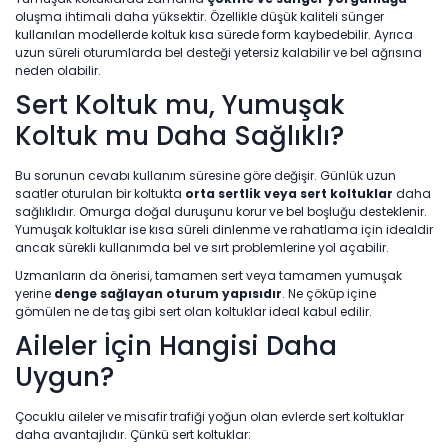
oluşma ihtimali daha yüksektir. Özellikle düşük kaliteli sünger
kullanılan modellerde koltuk kısa sürede form kaybedebilir. Ayrıca
uzun süreli oturumlarda bel desteği yetersiz kalabilir ve bel ağrısına
neden olabilir.
Sert Koltuk mu, Yumuşak
Koltuk mu Daha Sağlıklı?
Bu sorunun cevabı kullanım süresine göre değişir. Günlük uzun
saatler oturulan bir koltukta
orta sertlik veya sert koltuklar
daha
sağlıklıdır. Omurga doğal duruşunu korur ve bel boşluğu desteklenir.
Yumuşak koltuklar ise kısa süreli dinlenme ve rahatlama için idealdir
ancak sürekli kullanımda bel ve sırt problemlerine yol açabilir.
Uzmanların da önerisi, tamamen sert veya tamamen yumuşak
yerine
denge sağlayan oturum yapısıdır
. Ne çöküp içine
gömülen ne de taş gibi sert olan koltuklar ideal kabul edilir.
Aileler İçin Hangisi Daha
Uygun?
Çocuklu aileler ve misafir trafiği yoğun olan evlerde sert koltuklar
daha avantajlıdır. Çünkü sert koltuklar: