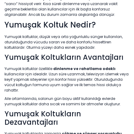
“sarıcı” hissiyat verir. Kısa süreli dinlenme veya uzanarak vakit
geçirme beklentisi olan kullanıcılar için ilk başta konforsuz
algılanabilir. Ancak bu durum zamanla alışkanlığa dönüşür.
Yumuşak Koltuk Nedir?
Yumuşak koltuklar, düşük veya orta yoğunluklu sünger kullanılan,
oturulduğunda vücudu saran ve daha konforlu hissettiren
koltuklardır. Oturma yüzeyi daha esnek yapıdadır.
Yumuşak Koltukların Avantajları
Yumuşak koltuklar özellikle
dinlenme ve rahatlama odaklı
kullanıcılar için idealdir. Uzun süre uzanmak, televizyon izlemek veya
keyif yapmak isteyenler için konfor hissi yüksektir. Oturulduğunda
vücut koltuğun formuna uyum sağlar ve ilk temas hissi oldukça
rahattır.
Aile ortamlarında, salonun gün boyu aktif kullanıldığı evlerde
yumuşak koltuklar daha sıcak ve samimi bir atmosfer oluşturur.
Yumuşak Koltukların
Dezavantajları
Yumuşak koltuklarda zamanla
çökme ve sünger yorgunluğu