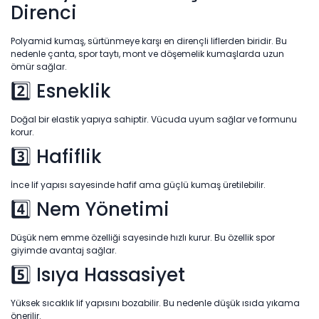
Direnci
Polyamid kumaş, sürtünmeye karşı en dirençli liflerden biridir. Bu
nedenle çanta, spor taytı, mont ve döşemelik kumaşlarda uzun
ömür sağlar.
2️⃣ Esneklik
Doğal bir elastik yapıya sahiptir. Vücuda uyum sağlar ve formunu
korur.
3️⃣ Hafiflik
İnce lif yapısı sayesinde hafif ama güçlü kumaş üretilebilir.
4️⃣ Nem Yönetimi
Düşük nem emme özelliği sayesinde hızlı kurur. Bu özellik spor
giyimde avantaj sağlar.
5️⃣ Isıya Hassasiyet
Yüksek sıcaklık lif yapısını bozabilir. Bu nedenle düşük ısıda yıkama
önerilir.