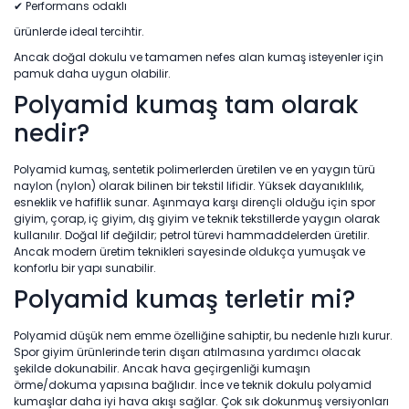
✔ Performans odaklı
ürünlerde ideal tercihtir.
Ancak doğal dokulu ve tamamen nefes alan kumaş isteyenler için
pamuk daha uygun olabilir.
Polyamid kumaş tam olarak
nedir?
Polyamid kumaş, sentetik polimerlerden üretilen ve en yaygın türü
naylon (nylon) olarak bilinen bir tekstil lifidir. Yüksek dayanıklılık,
esneklik ve hafiflik sunar. Aşınmaya karşı dirençli olduğu için spor
giyim, çorap, iç giyim, dış giyim ve teknik tekstillerde yaygın olarak
kullanılır. Doğal lif değildir; petrol türevi hammaddelerden üretilir.
Ancak modern üretim teknikleri sayesinde oldukça yumuşak ve
konforlu bir yapı sunabilir.
Polyamid kumaş terletir mi?
Polyamid düşük nem emme özelliğine sahiptir, bu nedenle hızlı kurur.
Spor giyim ürünlerinde terin dışarı atılmasına yardımcı olacak
şekilde dokunabilir. Ancak hava geçirgenliği kumaşın
örme/dokuma yapısına bağlıdır. İnce ve teknik dokulu polyamid
kumaşlar daha iyi hava akışı sağlar. Çok sık dokunmuş versiyonları