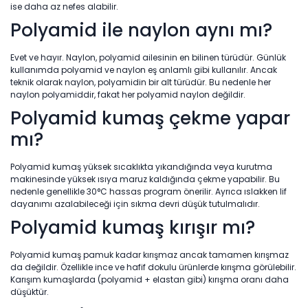
ise daha az nefes alabilir.
Polyamid ile naylon aynı mı?
Evet ve hayır. Naylon, polyamid ailesinin en bilinen türüdür. Günlük
kullanımda polyamid ve naylon eş anlamlı gibi kullanılır. Ancak
teknik olarak naylon, polyamidin bir alt türüdür. Bu nedenle her
naylon polyamiddir, fakat her polyamid naylon değildir.
Polyamid kumaş çekme yapar
mı?
Polyamid kumaş yüksek sıcaklıkta yıkandığında veya kurutma
makinesinde yüksek ısıya maruz kaldığında çekme yapabilir. Bu
nedenle genellikle 30°C hassas program önerilir. Ayrıca ıslakken lif
dayanımı azalabileceği için sıkma devri düşük tutulmalıdır.
Polyamid kumaş kırışır mı?
Polyamid kumaş pamuk kadar kırışmaz ancak tamamen kırışmaz
da değildir. Özellikle ince ve hafif dokulu ürünlerde kırışma görülebilir.
Karışım kumaşlarda (polyamid + elastan gibi) kırışma oranı daha
düşüktür.