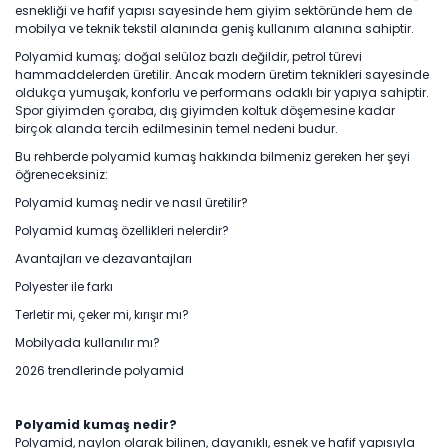
esnekliği ve hafif yapısı sayesinde hem giyim sektöründe hem de
mobilya ve teknik tekstil alanında geniş kullanım alanına sahiptir.
Polyamid kumaş; doğal selüloz bazlı değildir, petrol türevi
hammaddelerden üretilir. Ancak modern üretim teknikleri sayesinde
oldukça yumuşak, konforlu ve performans odaklı bir yapıya sahiptir.
Spor giyimden çoraba, dış giyimden koltuk döşemesine kadar
birçok alanda tercih edilmesinin temel nedeni budur.
Bu rehberde polyamid kumaş hakkında bilmeniz gereken her şeyi
öğreneceksiniz:
Polyamid kumaş nedir ve nasıl üretilir?
Polyamid kumaş özellikleri nelerdir?
Avantajları ve dezavantajları
Polyester ile farkı
Terletir mi, çeker mi, kırışır mı?
Mobilyada kullanılır mı?
2026 trendlerinde polyamid
Polyamid kumaş nedir?
Polyamid, naylon olarak bilinen, dayanıklı, esnek ve hafif yapısıyla