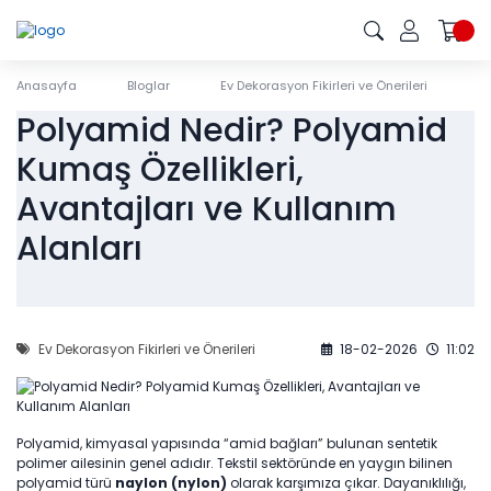
Anasayfa
Bloglar
Ev Dekorasyon Fikirleri ve Önerileri
P
Polyamid Nedir? Polyamid
Kumaş Özellikleri,
Avantajları ve Kullanım
Alanları
Ev Dekorasyon Fikirleri ve Önerileri
18-02-2026
11:02
Polyamid, kimyasal yapısında “amid bağları” bulunan sentetik
polimer ailesinin genel adıdır. Tekstil sektöründe en yaygın bilinen
polyamid türü
naylon (nylon)
olarak karşımıza çıkar. Dayanıklılığı,