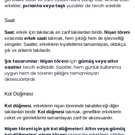
erkekler, 
pırlanta veya taşlı
 yüzükler de tercih edebilir.
Saat
Saat
, erkek için takılacak en zarif takılardan biridir. 
Nişan töreni
sırasında 
erkek saati
 takmak, hem şıklığı hem de işlevselliği 
simgeler. Saatler, erkeklerin kıyafetlerini tamamlayan, oldukça 
şık ve anlamlı takılardır.
Şık tasarımlar:
Nişan töreni
 için 
gümüş veya altın 
saatler
 tercih edilebilir. Saatler, hem günlük kullanıma 
uygun hem de törenin şıklığını tamamlayan 
aksesuarlardır.
Kol Düğmesi
Kol düğmesi
, erkeklerin nişan töreninde takabileceği diğer 
takılardan biridir. 
Kol düğmesi
 takmak, genellikle erkeklerin 
ceket ve gömleklerini tamamlayan zarif bir aksesuardır.
Nişan töreni için şık kol düğmeleri:
Altın veya gümüş 
kol düğmeleri
, 
nişan töreni
 sırasında erkeklerin şıklığını 