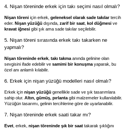
4. Nişan töreninde erkek için takı seçimi nasıl olmalı?
Nişan töreni
 için erkek, 
geleneksel olarak sade takılar
 tercih 
eder. 
Nişan yüzüğü
 dışında, 
zarif bir saat
, 
kol düğmesi
 ve 
kravat iğnesi
 gibi şık ama sade takılar seçilebilir.
5. Nişan töreni sırasında erkek takı takarken ne 
yapmalı?
Nişan töreninde erkek
, 
takı takma
 anında gelinine olan 
sevgisini ifade edebilir ve 
samimi bir konuşma
 yaparak, bu 
özel anı anlamlı kılabilir.
6. Erkek için nişan yüzüğü modelleri nasıl olmalı?
Erkek için 
nişan yüzüğü
 genellikle sade ve şık tasarımlara 
sahip olur. 
Altın, gümüş, pırlanta
 gibi malzemeler kullanılabilir. 
Yüzüğün tasarımı, gelinin tercihlerine göre de uyarlanabilir.
7. Nişan töreninde erkek saati takar mı?
Evet
, erkek, 
nişan töreninde şık bir saat
 takarak şıklığını 