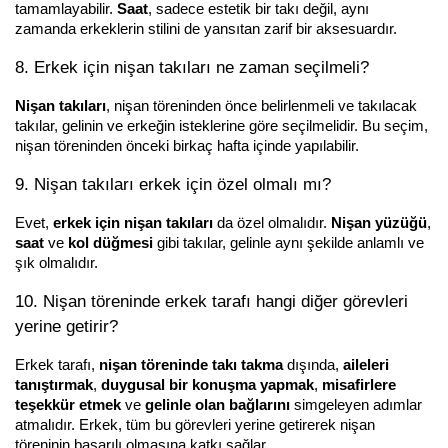
tamamlayabilir. 
Saat
, sadece estetik bir takı değil, aynı 
zamanda erkeklerin stilini de yansıtan zarif bir aksesuardır.
8. Erkek için nişan takıları ne zaman seçilmeli?
Nişan takıları
, nişan töreninden önce belirlenmeli ve takılacak 
takılar, gelinin ve erkeğin isteklerine göre seçilmelidir. Bu seçim, 
nişan töreninden önceki birkaç hafta içinde yapılabilir.
9. Nişan takıları erkek için özel olmalı mı?
Evet, 
erkek için nişan takıları
 da özel olmalıdır. 
Nişan yüzüğü
, 
saat
 ve 
kol düğmesi
 gibi takılar, gelinle aynı şekilde anlamlı ve 
şık olmalıdır.
10. Nişan töreninde erkek tarafı hangi diğer görevleri 
yerine getirir?
Erkek tarafı, 
nişan töreninde takı takma
 dışında, 
aileleri 
tanıştırmak
, 
duygusal bir konuşma yapmak
, 
misafirlere 
teşekkür etmek
 ve 
gelinle olan bağlarını
 simgeleyen adımlar 
atmalıdır. Erkek, tüm bu görevleri yerine getirerek nişan 
töreninin başarılı olmasına katkı sağlar.