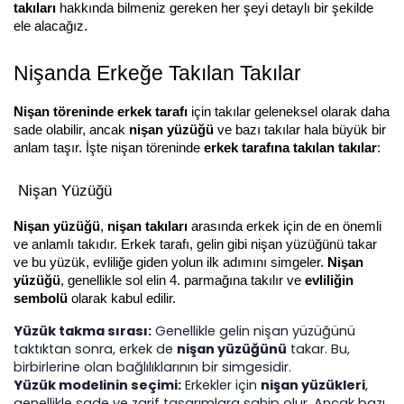
takıları
 hakkında bilmeniz gereken her şeyi detaylı bir şekilde 
ele alacağız.
Nişanda Erkeğe Takılan Takılar
Nişan töreninde erkek tarafı
 için takılar geleneksel olarak daha 
sade olabilir, ancak 
nişan yüzüğü
 ve bazı takılar hala büyük bir 
anlam taşır. İşte nişan töreninde 
erkek tarafına takılan takılar
:
 Nişan Yüzüğü
Nişan yüzüğü
, 
nişan takıları
 arasında erkek için de en önemli 
ve anlamlı takıdır. Erkek tarafı, gelin gibi nişan yüzüğünü takar 
ve bu yüzük, evliliğe giden yolun ilk adımını simgeler. 
Nişan 
yüzüğü
, genellikle sol elin 4. parmağına takılır ve 
evliliğin 
sembolü
 olarak kabul edilir.
Yüzük takma sırası:
 Genellikle gelin nişan yüzüğünü 
taktıktan sonra, erkek de 
nişan yüzüğünü
 takar. Bu, 
birbirlerine olan bağlılıklarının bir simgesidir.
Yüzük modelinin seçimi:
 Erkekler için 
nişan yüzükleri
, 
genellikle sade ve zarif tasarımlara sahip olur. Ancak bazı 