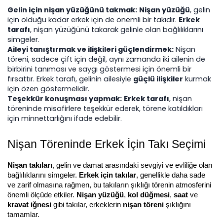
Gelin için nişan yüzüğünü takmak:
Nişan yüzüğü
, gelin 
için olduğu kadar erkek için de önemli bir takıdır. 
Erkek 
tarafı
, nişan yüzüğünü takarak gelinle olan bağlılıklarını 
simgeler.
Aileyi tanıştırmak ve ilişkileri güçlendirmek:
 Nişan 
töreni, sadece çift için değil, aynı zamanda iki ailenin de 
birbirini tanıması ve saygı göstermesi için önemli bir 
fırsattır. Erkek tarafı, gelinin ailesiyle 
güçlü ilişkiler
 kurmak 
için özen göstermelidir.
Teşekkür konuşması yapmak:
Erkek tarafı
, nişan 
töreninde misafirlere teşekkür ederek, törene katıldıkları 
için minnettarlığını ifade edebilir. 
Nişan Töreninde Erkek İçin Takı Seçimi
Nişan takıları
, gelin ve damat arasındaki sevgiyi ve evliliğe olan 
bağlılıklarını simgeler. 
Erkek için takılar
, genellikle daha sade 
ve zarif olmasına rağmen, bu takıların şıklığı törenin atmosferini 
önemli ölçüde etkiler. 
Nişan yüzüğü
, 
kol düğmesi
, 
saat
 ve 
kravat iğnesi
 gibi takılar, erkeklerin 
nişan töreni
 şıklığını 
tamamlar.