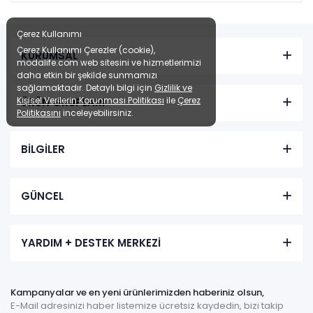
Çerez Kullanımı
Çerez Kullanımı Çerezler (cookie),
KURUMSAL
modalife.com web sitesini ve hizmetlerimizi
daha etkin bir şekilde sunmamızı
sağlamaktadır. Detaylı bilgi için
Gizlilik ve
Kişisel Verilerin Korunması Politikası
ile
Çerez
ÜRÜN GRUPLARI
Politikasını
inceleyebilirsiniz.
BİLGİLER
GÜNCEL
YARDIM + DESTEK MERKEZİ
Kampanyalar ve en yeni ürünlerimizden haberiniz olsun,
E-Mail adresinizi haber listemize ücretsiz kaydedin, bizi takip