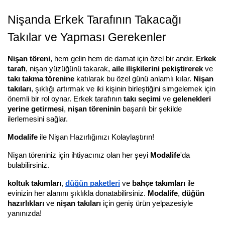
Nişanda Erkek Tarafının Takacağı 
Takılar ve Yapması Gerekenler
Nişan töreni
, hem gelin hem de damat için özel bir andır. 
Erkek 
tarafı
, nişan yüzüğünü takarak, 
aile ilişkilerini pekiştirerek
 ve 
takı takma törenine
 katılarak bu özel günü anlamlı kılar. 
Nişan 
takıları
, şıklığı artırmak ve iki kişinin birleştiğini simgelemek için 
önemli bir rol oynar. Erkek tarafının 
takı seçimi
 ve 
gelenekleri 
yerine getirmesi
, 
nişan töreninin
 başarılı bir şekilde 
ilerlemesini sağlar.
Modalife
 ile Nişan Hazırlığınızı Kolaylaştırın!
Nişan töreniniz için ihtiyacınız olan her şeyi 
Modalife
'da 
bulabilirsiniz. 
koltuk takımları
, 
düğün paketleri
 ve 
bahçe takımları
 ile 
evinizin her alanını şıklıkla donatabilirsiniz. 
Modalife
, 
düğün 
hazırlıkları
 ve 
nişan takıları
 için geniş ürün yelpazesiyle 
yanınızda!