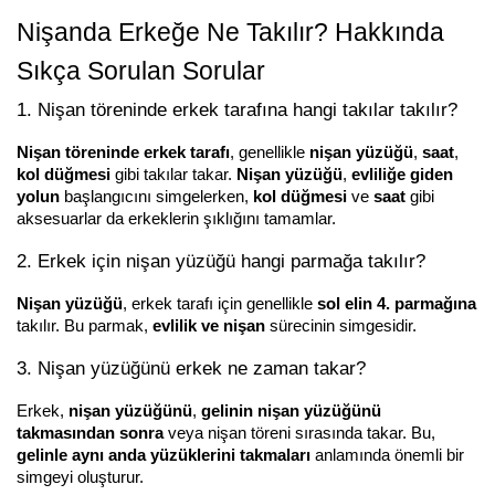
Nişanda Erkeğe Ne Takılır? Hakkında 
Sıkça Sorulan Sorular
1. Nişan töreninde erkek tarafına hangi takılar takılır?
Nişan töreninde erkek tarafı
, genellikle 
nişan yüzüğü
, 
saat
, 
kol düğmesi
 gibi takılar takar. 
Nişan yüzüğü
, 
evliliğe giden 
yolun
 başlangıcını simgelerken, 
kol düğmesi
 ve 
saat
 gibi 
aksesuarlar da erkeklerin şıklığını tamamlar.
2. Erkek için nişan yüzüğü hangi parmağa takılır?
Nişan yüzüğü
, erkek tarafı için genellikle 
sol elin 4. parmağına
takılır. Bu parmak, 
evlilik ve nişan
 sürecinin simgesidir.
3. Nişan yüzüğünü erkek ne zaman takar?
Erkek, 
nişan yüzüğünü
, 
gelinin nişan yüzüğünü 
takmasından sonra
 veya nişan töreni sırasında takar. Bu, 
gelinle aynı anda yüzüklerini takmaları
 anlamında önemli bir 
simgeyi oluşturur.