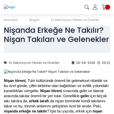
Anasayfa
Bloglar
Ev Dekorasyon Fikirleri ve Önerileri
N
Nişanda Erkeğe Ne Takılır?
Nişan Takıları ve Gelenekler
Ev Dekorasyon Fikirleri ve Önerileri
29-04-2026
09:22
Nişan töreni
, Türk kültüründe önemli bir geleneksel ritüeldir ve 
bu özel günde, çiftin birbirine olan bağlılıkları ve evlilik yolundaki 
kararlılıkları simgeler. 
Nişan töreni
 sırasında gelin ve damat 
arasında takılar önemli bir yer tutar. Genellikle 
gelin
 için birçok 
takı takılsa da, 
erkek tarafı
 da nişan töreninde kendi takılarını 
takar ve bu, törenin anlamını pekiştiren özel bir anıdır. Peki, 
nişanda erkeğe ne takılır
? İşte bu yazıda, erkek için 
nişan 