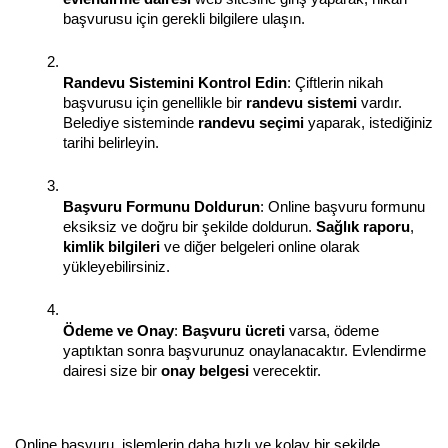
başvurusu için gerekli bilgilere ulaşın.
Randevu Sistemini Kontrol Edin
: Çiftlerin nikah 
başvurusu için genellikle bir 
randevu sistemi
 vardır. 
Belediye sisteminde 
randevu seçimi
 yaparak, istediğiniz 
tarihi belirleyin.
Başvuru Formunu Doldurun
: Online başvuru formunu 
eksiksiz ve doğru bir şekilde doldurun. 
Sağlık raporu
, 
kimlik bilgileri
 ve diğer belgeleri online olarak 
yükleyebilirsiniz.
Ödeme ve Onay
: 
Başvuru ücreti
 varsa, ödeme 
yaptıktan sonra başvurunuz onaylanacaktır. Evlendirme 
dairesi size bir 
onay belgesi
 verecektir.
Online başvuru, işlemlerin daha hızlı ve kolay bir şekilde 