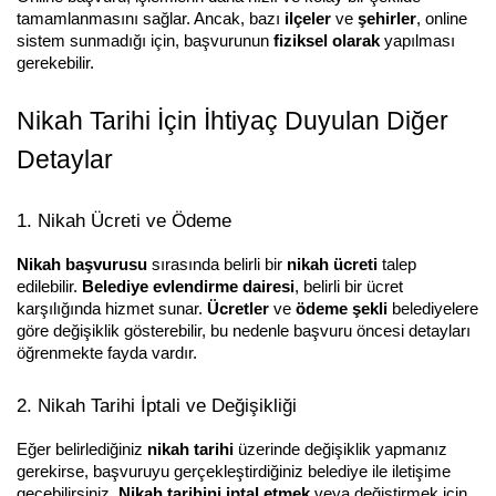
tamamlanmasını sağlar. Ancak, bazı 
ilçeler
 ve 
şehirler
, online 
sistem sunmadığı için, başvurunun 
fiziksel olarak
 yapılması 
gerekebilir.
Nikah Tarihi İçin İhtiyaç Duyulan Diğer 
Detaylar
1. Nikah Ücreti ve Ödeme
Nikah başvurusu
 sırasında belirli bir 
nikah ücreti
 talep 
edilebilir. 
Belediye evlendirme dairesi
, belirli bir ücret 
karşılığında hizmet sunar. 
Ücretler
 ve 
ödeme şekli
 belediyelere 
göre değişiklik gösterebilir, bu nedenle başvuru öncesi detayları 
öğrenmekte fayda vardır.
2. Nikah Tarihi İptali ve Değişikliği
Eğer belirlediğiniz 
nikah tarihi
 üzerinde değişiklik yapmanız 
gerekirse, başvuruyu gerçekleştirdiğiniz belediye ile iletişime 
geçebilirsiniz. 
Nikah tarihini iptal etmek
 veya değiştirmek için 