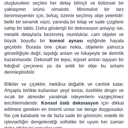
oluştururken seçilen her detay bilinçli ve bütünsel bir
yaklaşımın ürünü olmalıdır. Minimalist bir tarz
benimseyenler için, birkaç özenle seçilmiş obje yeterlidir:
belki bir seramik vazo, yanında bir kitap ve sade çizgilere
sahip bir tablo. Daha gösterişli bir dekorasyon anlayışı ise,
metalik detaylarla bezenmiş mumluklar, cam objeler ve
büyük boyutlu bir
konsol aynası
eşliğinde hayata
geçebilir. Burada öne çıkan nokta, objelerin yalnızca
görselliğiyle değil, taşıdığı anlam ve hikayeyle de derinlik
kazanmasıdır. Dekoratif bir tepsi, kişisel anıları taşıyan bir
fotoğraf çerçevesi ya da antik bir obje bu anlamı
derinleştirebilir.
Bitkiler ve çiçekler, mekâna doğallık ve canlılık katar.
Ahşapla birlikte kullanılan yeşil tonlar, özellikle dingin ve
sıcak bir atmosfer yaratmak isteyenlerin vazgeçilmez
tercihlerindendir.
Konsol üstü dekorasyon
için dikkat
edilmesi gereken en önemli unsur ise denge duygusudur.
Ne çok kalabalık ne de fazla sade bir görünüm; estetik ile
işlevselliğin dengelendiği sofistike bir uyum her zaman