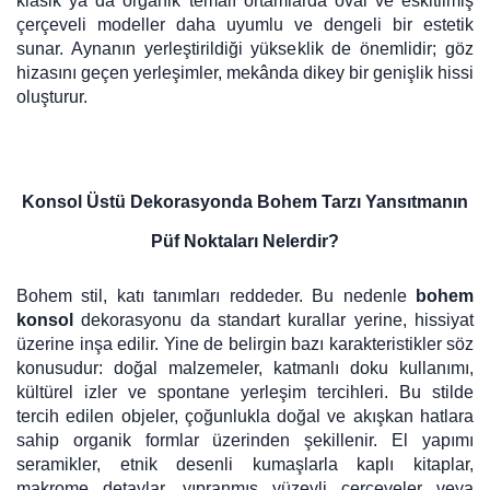
klasik ya da organik temalı ortamlarda oval ve eskitilmiş
çerçeveli modeller daha uyumlu ve dengeli bir estetik
sunar. Aynanın yerleştirildiği yükseklik de önemlidir; göz
hizasını geçen yerleşimler, mekânda dikey bir genişlik hissi
oluşturur.
Konsol Üstü Dekorasyonda Bohem Tarzı Yansıtmanın
Püf Noktaları Nelerdir?
Bohem stil, katı tanımları reddeder. Bu nedenle
bohem
konsol
dekorasyonu da standart kurallar yerine, hissiyat
üzerine inşa edilir. Yine de belirgin bazı karakteristikler söz
konusudur: doğal malzemeler, katmanlı doku kullanımı,
kültürel izler ve spontane yerleşim tercihleri. Bu stilde
tercih edilen objeler, çoğunlukla doğal ve akışkan hatlara
sahip organik formlar üzerinden şekillenir. El yapımı
seramikler, etnik desenli kumaşlarla kaplı kitaplar,
makrome detaylar, yıpranmış yüzeyli çerçeveler veya