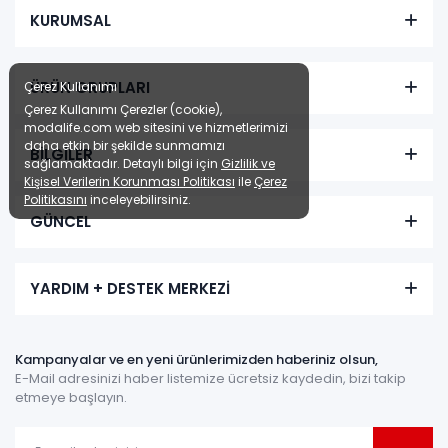
KURUMSAL
ÜRÜN GRUPLARI
Çerez Kullanımı
Çerez Kullanımı Çerezler (cookie),
modalife.com web sitesini ve hizmetlerimizi
daha etkin bir şekilde sunmamızı
BİLGİLER
sağlamaktadır. Detaylı bilgi için
Gizlilik ve
Kişisel Verilerin Korunması Politikası
ile
Çerez
Politikasını
inceleyebilirsiniz.
GÜNCEL
YARDIM + DESTEK MERKEZİ
Kampanyalar ve en yeni ürünlerimizden haberiniz olsun,
E-Mail adresinizi haber listemize ücretsiz kaydedin, bizi takip
etmeye başlayın.