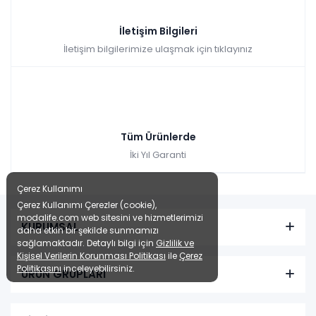
İletişim Bilgileri
İletişim bilgilerimize ulaşmak için tıklayınız
Tüm Ürünlerde
İki Yıl Garanti
Çerez Kullanımı
Çerez Kullanımı Çerezler (cookie),
modalife.com web sitesini ve hizmetlerimizi
KURUMSAL
daha etkin bir şekilde sunmamızı
sağlamaktadır. Detaylı bilgi için
Gizlilik ve
Kişisel Verilerin Korunması Politikası
ile
Çerez
Politikasını
inceleyebilirsiniz.
ÜRÜN GRUPLARI