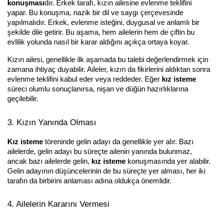
konuşması
dır. Erkek tarafı, kızın ailesine evlenme teklifini 
yapar. Bu konuşma, nazik bir dil ve saygı çerçevesinde 
yapılmalıdır. Erkek, evlenme isteğini, duygusal ve anlamlı bir 
şekilde dile getirir. Bu aşama, hem ailelerin hem de çiftin bu 
evlilik yolunda nasıl bir karar aldığını açıkça ortaya koyar.
Kızın ailesi, genellikle ilk aşamada bu talebi değerlendirmek için 
zamana ihtiyaç duyabilir. Aileler, kızın da fikirlerini aldıktan sonra 
evlenme teklifini kabul eder veya reddeder. Eğer 
kız isteme
süreci olumlu sonuçlanırsa, nişan ve düğün hazırlıklarına 
geçilebilir.
3. Kızın Yanında Olması
Kız isteme
 töreninde gelin adayı da genellikle yer alır. Bazı 
ailelerde, gelin adayı bu süreçte ailenin yanında bulunmaz, 
ancak bazı ailelerde gelin, 
kız isteme
 konuşmasında yer alabilir. 
Gelin adayının düşüncelerinin de bu süreçte yer alması, her iki 
tarafın da birbirini anlaması adına oldukça önemlidir.
4. Ailelerin Kararını Vermesi