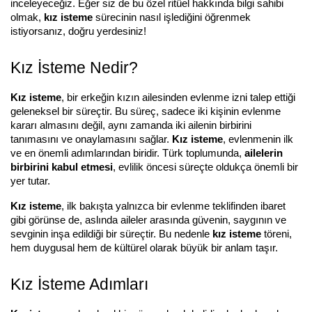
inceleyeceğiz. Eğer siz de bu özel ritüel hakkında bilgi sahibi 
Tv
Duvar Rafı
Puf Modelleri
olmak, 
kız isteme
 sürecinin nasıl işlediğini öğrenmek 
Genç Odası
Üniteleri/Sehpaları
istiyorsanız, doğru yerdesiniz!
Baza
Köşe Rafı
Orta Sehpa
Çalışma Masası
Kız İsteme Nedir?
Tablo
Zigon Sehpa
Duvar Rafı
Kız isteme
, bir erkeğin kızın ailesinden evlenme izni talep ettiği 
Orta Puflar
geleneksel bir süreçtir. Bu süreç, sadece iki kişinin evlenme 
Kitaplık
kararı almasını değil, aynı zamanda iki ailenin birbirini 
Oturma Odası
tanımasını ve onaylamasını sağlar. 
Kız isteme
, evlenmenin ilk 
Oyun ve Aktivite
Puf Modelleri
ve en önemli adımlarından biridir. Türk toplumunda, 
ailelerin 
Masa Setleri
birbirini kabul etmesi
, evlilik öncesi süreçte oldukça önemli bir 
yer tutar.
Kız isteme
, ilk bakışta yalnızca bir evlenme teklifinden ibaret 
gibi görünse de, aslında aileler arasında güvenin, saygının ve 
sevginin inşa edildiği bir süreçtir. Bu nedenle 
kız isteme
 töreni, 
hem duygusal hem de kültürel olarak büyük bir anlam taşır.
Kız İsteme Adımları