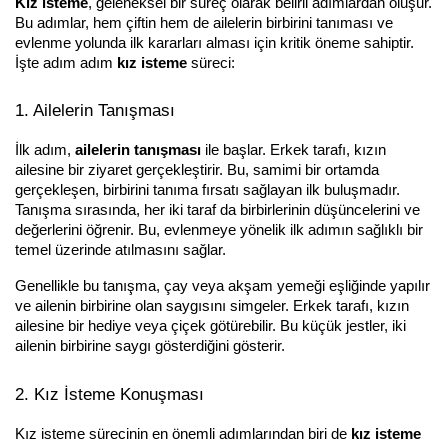
Kız isteme
, geleneksel bir süreç olarak belirli adımlardan oluşur. 
Bu adımlar, hem çiftin hem de ailelerin birbirini tanıması ve 
evlenme yolunda ilk kararları alması için kritik öneme sahiptir. 
İşte adım adım 
kız isteme
 süreci:
1. Ailelerin Tanışması
İlk adım, 
ailelerin tanışması
 ile başlar. Erkek tarafı, kızın 
ailesine bir ziyaret gerçekleştirir. Bu, samimi bir ortamda 
gerçekleşen, birbirini tanıma fırsatı sağlayan ilk buluşmadır. 
Tanışma sırasında, her iki taraf da birbirlerinin düşüncelerini ve 
değerlerini öğrenir. Bu, evlenmeye yönelik ilk adımın sağlıklı bir 
temel üzerinde atılmasını sağlar.
Genellikle bu tanışma, çay veya akşam yemeği eşliğinde yapılır 
ve ailenin birbirine olan saygısını simgeler. Erkek tarafı, kızın 
ailesine bir hediye veya çiçek götürebilir. Bu küçük jestler, iki 
ailenin birbirine saygı gösterdiğini gösterir.
2. Kız İsteme Konuşması
Kız isteme sürecinin en önemli adımlarından biri de 
kız isteme 