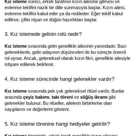
Kız isteme
 süreci, erkek tarafının kızın ailesine gitmesi ve 
evlenme teklifini nazik bir dille sunmasıyla başlar. Kızın ailesi, 
evlenme teklifini kabul eder ya da reddeder. Eğer teklif kabul 
edilirse, çiftin nişan ve düğün hazırlıkları başlar.
3. Kız istemede gelinin rolü nedir?
Kız isteme
 sırasında gelin genellikle ailesinin yanındadır. Bazı 
geleneklerde, gelin adayının düşünceleri de bu süreçte önemli 
rol oynar. Ancak, geleneksel olarak kızın fikri, genellikle ailesiyle 
istişare edilerek belirlenir.
4. Kız isteme sürecinde hangi gelenekler vardır?
Kız isteme
 sırasında pek çok geleneksel ritüel vardır. Bunlar 
arasında 
çeyiz bakımı
, 
takı töreni
 ve 
söğüş ikramı
 gibi 
gelenekler bulunur. Bu ritüeller, ailelerin birbirlerine olan 
saygılarını ve değerlerini gösterir.
5. Kız isteme törenine hangi hediyeler getirilir?
Kız isteme
 töreninde, erkek tarafı genellikle kızın ailesine 