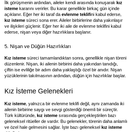
İlk görüşmenin ardından, aileler kendi arasında konuşarak 
kız 
isteme
 kararını verirler. Bu karar genellikle birkaç gün içinde 
açıklanır. Eğer her iki taraf da 
evlenme teklifi
ni kabul ederse, 
kız isteme
 süreci sona erer. Aileler birbirlerine daha yakınlaşır 
ve ilişkileri güçlenir. Eğer her iki aile de evlenme teklifini kabul 
ederse, nişan veya diğer hazırlıklara başlanır.
5. Nişan ve Düğün Hazırlıkları
Kız isteme
 süreci tamamlandıktan sonra, genellikle nişan töreni 
düzenlenir. Nişan, iki ailenin birbirini daha yakından tanıdığı, 
çiftin ise evliliğe bir adım daha yaklaştığı özel bir anıdır. Nişan 
yüzüklerinin takılmasının ardından, düğün için hazırlıklar başlar.
Kız İsteme Gelenekleri
Kız isteme
, yalnızca bir evlenme teklifi değil, aynı zamanda iki 
ailenin birbirine saygı ve sevgi gösterdiği önemli bir süreçtir. 
Türk kültüründe, 
kız isteme
 sırasında gerçekleştirilen bazı 
geleneksel ritüeller de vardır. Bu gelenekler, törenin daha anlamlı 
ve özel hale gelmesini sağlar. İşte bazı geleneksel 
kız isteme