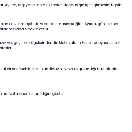
 Ayrıca, ışığı yansıtan açık tonlar, doğal ışığın içeri girmesini teşvik
ndan en verimli şekilde yararlanılmasını sağlar. Ayrıca, gün ışığının
arak mekâna sıcaklık katılır.
arzın vazgeçilmez ögelerindendir. Mobilyaların her bir parçası, estetik
stekler.
deal bir seçenektir. İşte İskandinav tarzının uygulandığı bazı alanlar:
 mutfakta nasıl kullanıldığını gösterir.