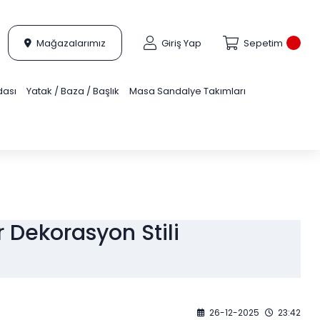
Mağazalarımız
Giriş Yap
Sepetim
dası
Yatak / Baza / Başlık
Masa Sandalye Takımları
r Dekorasyon Stili
26-12-2025
23:42