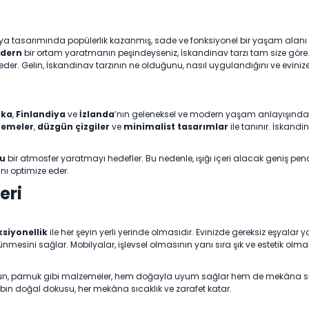
ya tasarımında popülerlik kazanmış, sade ve fonksiyonel bir yaşam alanı
odern
bir ortam yaratmanın peşindeyseniz, İskandinav tarzı tam size göre.
i eder. Gelin, İskandinav tarzının ne olduğunu, nasıl uygulandığını ve eviniz
rka
,
Finlandiya
ve
İzlanda
’nın geleneksel ve modern yaşam anlayışında
zemeler
,
düzgün çizgiler
ve
minimalist tasarımlar
ile tanınır. İskandi
u
bir atmosfer yaratmayı hedefler. Bu nedenle, ışığı içeri alacak geniş penc
nını optimize eder.
eri
siyonellik
ile her şeyin yerli yerinde olmasıdır. Evinizde gereksiz eşyalar yo
mesini sağlar. Mobilyalar, işlevsel olmasının yanı sıra şık ve estetik olmal
yün, pamuk gibi malzemeler, hem doğayla uyum sağlar hem de mekâna sıcak
ın doğal dokusu, her mekâna sıcaklık ve zarafet katar.