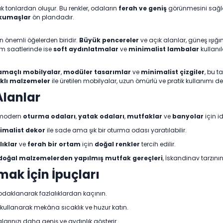
ık tonlardan oluşur. Bu renkler, odaların
ferah ve geniş
görünmesini sağlar.
 kumaşlar
ön plandadır.
 önemli öğelerden biridir.
Büyük pencereler
ve açık alanlar, güneş ışığı
am saatlerinde ise
soft aydınlatmalar
ve
minimalist lambalar
kullanıl
amaçlı mobilyalar
,
modüler tasarımlar
ve
minimalist çizgiler
, bu t
klı malzemeler
ile üretilen mobilyalar, uzun ömürlü ve pratik kullanımı de
Alanlar
e modern
oturma odaları
,
yatak odaları
,
mutfaklar
ve
banyolar
için i
imalist dekor
ile sade ama şık bir oturma odası yaratılabilir.
ıklar
ve
ferah bir ortam
için
doğal renkler
tercih edilir.
doğal malzemelerden yapılmış mutfak gereçleri
, İskandinav tarzının
mak İçin İpuçları
e odaklanarak fazlalıklardan kaçının.
kullanarak mekâna sıcaklık ve huzur katın.
dalarınızı daha geniş ve aydınlık gösterir.