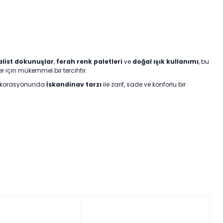
list dokunuşlar
,
ferah renk paletleri
ve
doğal ışık kullanımı
, bu
r için mükemmel bir tercihtir.
 dekorasyonunda
İskandinav tarzı
ile zarif, sade ve konforlu bir