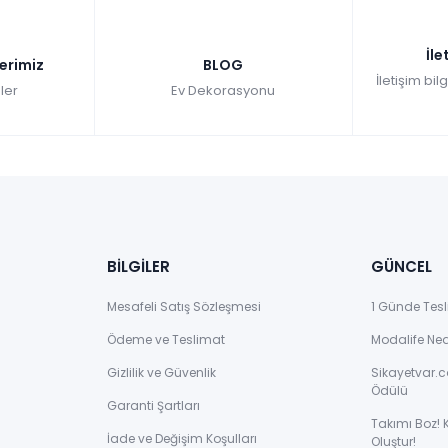
İle
lerimiz
BLOG
İletişim bil
ler
Ev Dekorasyonu
BİLGİLER
GÜNCEL
Mesafeli Satış Sözleşmesi
1 Günde Tesl
Ödeme ve Teslimat
Modalife Ne
Gizlilik ve Güvenlik
Sikayetvar.c
Ödülü
Garanti Şartları
Takımı Boz! 
İade ve Değişim Koşulları
Oluştur!