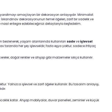
 yaratmayı amaçlayan bir dekorasyon anlayışıdır. Minimalist
 İskandinav dekorasyonunun temel öğeleri, zarif bir sadelik ve
e nasıl entegre edebileceğinizi detaylarıyla keşfedelim.
n beslenerek, yaşam alanlarında kullanılan
sade
ve
işlevsel
nav tarzında her şey işlevseldir, fazla eşya yoktur; sadece ihtiyaç
ereler, doğal renkler ve ahşap gibi malzemeler sıkça kullanılır.
ktur. Yalnızca işlevsel ve zarif öğeler kullanılır. Bu tasarım anlayışı,
ıdır.
lık katar. Ahşap mobilyalar, duvar panelleri, zeminler ve küçük