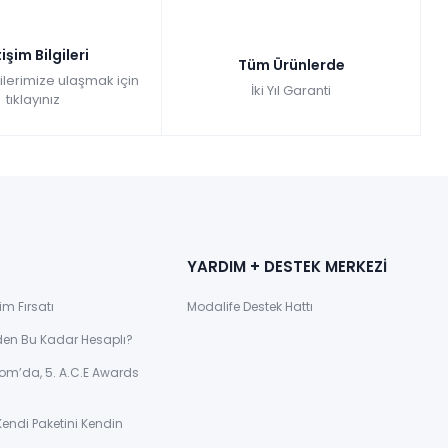
tişim Bilgileri
Tüm Ürünlerde
gilerimize ulaşmak için
İki Yıl Garanti
tıklayınız
YARDIM + DESTEK MERKEZİ
im Fırsatı
Modalife Destek Hattı
den Bu Kadar Hesaplı?
om’da, 5. A.C.E Awards
Kendi Paketini Kendin