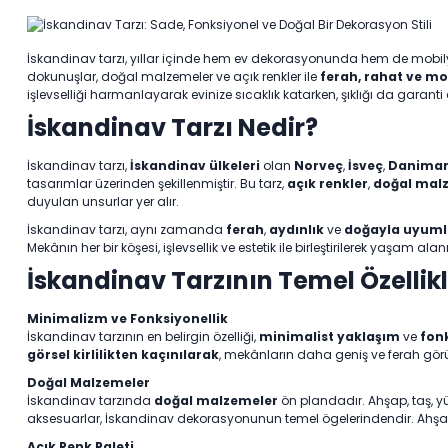
İskandinav tarzı, yıllar içinde hem ev dekorasyonunda hem de mobil
dokunuşlar, doğal malzemeler ve açık renkler ile
ferah, rahat ve m
işlevselliği harmanlayarak evinize sıcaklık katarken, şıklığı da garant
İskandinav Tarzı Nedir?
İskandinav tarzı,
İskandinav ülkeleri
olan
Norveç
,
İsveç
,
Danima
tasarımlar üzerinden şekillenmiştir. Bu tarz,
açık renkler
,
doğal mal
duyulan unsurlar yer alır.
İskandinav tarzı, aynı zamanda
ferah
,
aydınlık
ve
doğayla uyuml
Mekânın her bir köşesi, işlevsellik ve estetik ile birleştirilerek yaşam ala
İskandinav Tarzının Temel Özellikl
Minimalizm ve Fonksiyonellik
İskandinav tarzının en belirgin özelliği,
minimalist yaklaşım
ve
fonk
görsel kirlilikten kaçınılarak
, mekânların daha geniş ve ferah görün
Doğal Malzemeler
İskandinav tarzında
doğal malzemeler
ön plandadır. Ahşap, taş, 
aksesuarlar, İskandinav dekorasyonunun temel ögelerindendir. Ahşab
Açık Renk Paleti