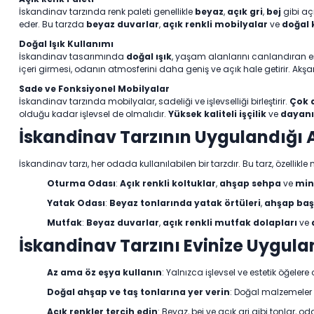
İskandinav tarzında renk paleti genellikle
beyaz
,
açık gri
,
bej
gibi aç
eder. Bu tarzda
beyaz duvarlar
,
açık renkli mobilyalar
ve
doğal
Doğal Işık Kullanımı
İskandinav tasarımında
doğal ışık
, yaşam alanlarını canlandıran en
içeri girmesi, odanın atmosferini daha geniş ve açık hale getirir. Akş
Sade ve Fonksiyonel Mobilyalar
İskandinav tarzında mobilyalar, sadeliği ve işlevselliği birleştirir.
Çok 
olduğu kadar işlevsel de olmalıdır.
Yüksek kaliteli işçilik
ve
dayanı
İskandinav Tarzının Uygulandığı 
İskandinav tarzı, her odada kullanılabilen bir tarzdır. Bu tarz, özellikl
Oturma Odası
:
Açık renkli koltuklar
,
ahşap sehpa
ve
min
Yatak Odası
:
Beyaz tonlarında yatak örtüleri
,
ahşap başl
Mutfak
:
Beyaz duvarlar
,
açık renkli mutfak dolapları
ve
İskandinav Tarzını Evinize Uygula
Az ama öz eşya kullanın
: Yalnızca işlevsel ve estetik öğeler
Doğal ahşap ve taş tonlarına yer verin
: Doğal malzemeler 
Açık renkler tercih edin
: Beyaz, bej ve açık gri gibi tonlar, o