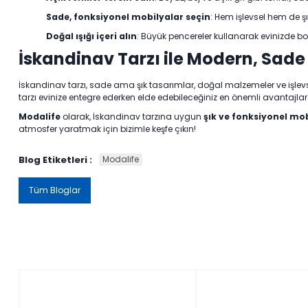
Sade, fonksiyonel mobilyalar seçin
: Hem işlevsel hem de şı
Doğal ışığı içeri alın
: Büyük pencereler kullanarak evinizde bo
İskandinav Tarzı ile Modern, Sade
İskandinav tarzı, sade ama şık tasarımlar, doğal malzemeler ve işle
tarzı evinize entegre ederken elde edebileceğiniz en önemli avantajlar
Modalife
olarak, İskandinav tarzına uygun
şık ve fonksiyonel mo
atmosfer yaratmak için bizimle keşfe çıkın!
Blog Etiketleri :
Modalife
Tüm Bloglar