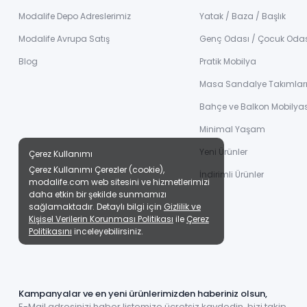
Modalife Depo Adreslerimiz
Yatak / Baza / Başlık
Modalife Avrupa Satış
Genç Odası / Çocuk Oda
Blog
Pratik Mobilya
Masa Sandalye Takımlar
Bahçe ve Balkon Mobilyas
Minimal Yaşam
Yeni Ürünler
Çerez Kullanımı
Çerez Kullanımı Çerezler (cookie),
İndirimli Ürünler
modalife.com web sitesini ve hizmetlerimizi
daha etkin bir şekilde sunmamızı
sağlamaktadır. Detaylı bilgi için
Gizlilik ve
Kişisel Verilerin Korunması Politikası
ile
Çerez
Politikasını
inceleyebilirsiniz.
Kampanyalar ve en yeni ürünlerimizden haberiniz olsun,
E-Mail adresinizi haber listemize ücretsiz kaydedin, bizi takip