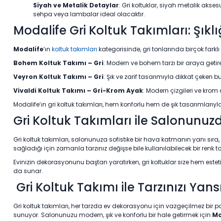
Siyah ve Metalik Detaylar
: Gri koltuklar, siyah metalik aks
sehpa veya lambalar ideal olacaktır.
Modalife Gri Koltuk Takımları: Şıkl
Modalife
’ın
koltuk takımları
kategorisinde, gri tonlarında birçok fark
Bohem Koltuk Takımı – Gri
: Modern ve bohem tarzı bir araya getir
Veyron Koltuk Takımı – Gri
: Şık ve zarif tasarımıyla dikkat çeken b
Vivaldi Koltuk Takımı – Gri-Krom Ayak
: Modern çizgileri ve krom
Modalife’ın gri koltuk takımları, hem konforlu hem de şık tasarımlarıyl
Gri Koltuk Takımları ile Salonunuz
Gri koltuk takımları, salonunuza sofistike bir hava katmanın yanı sıra, 
sağladığı için zamanla tarzınız değişse bile kullanılabilecek bir renk 
Evinizin dekorasyonunu baştan yaratırken, gri koltuklar size hem este
da sunar.
Gri Koltuk Takımı ile Tarzınızı Yans
Gri koltuk takımları, her tarzda ev dekorasyonu için vazgeçilmez bir p
sunuyor. Salonunuzu modern, şık ve konforlu bir hale getirmek için
Mo