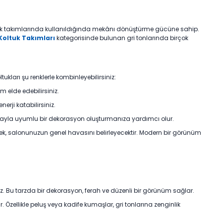
oltuk takımlarında kullanıldığında mekânı dönüştürme gücüne sahip.
Koltuk Takımları
kategorisinde bulunan gri tonlarında birçok
ukları şu renklerle kombinleyebilirsiniz:
üm elde edebilirsiniz.
erji katabilirsiniz.
, doğayla uyumlu bir dekorasyon oluşturmanıza yardımcı olur.
k, salonunuzun genel havasını belirleyecektir. Modern bir görünüm
iz. Bu tarzda bir dekorasyon, ferah ve düzenli bir görünüm sağlar.
 Özellikle peluş veya kadife kumaşlar, gri tonlarına zenginlik