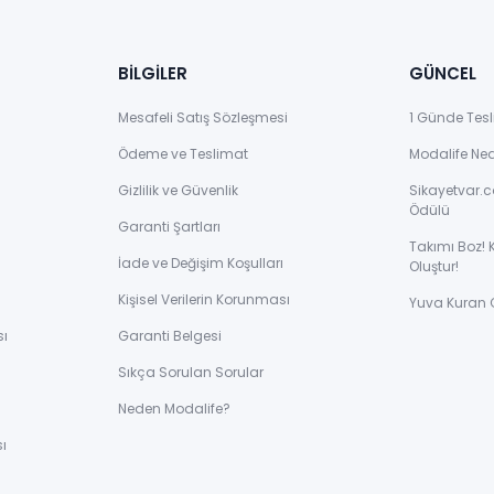
BİLGİLER
GÜNCEL
Mesafeli Satış Sözleşmesi
1 Günde Tesl
Ödeme ve Teslimat
Modalife Ne
Gizlilik ve Güvenlik
Sikayetvar.c
Ödülü
Garanti Şartları
Takımı Boz! 
İade ve Değişim Koşulları
Oluştur!
Kişisel Verilerin Korunması
Yuva Kuran 
sı
Garanti Belgesi
Sıkça Sorulan Sorular
ı
Neden Modalife?
ı