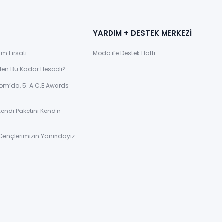
YARDIM + DESTEK MERKEZİ
im Fırsatı
Modalife Destek Hattı
den Bu Kadar Hesaplı?
om’da, 5. A.C.E Awards
Kendi Paketini Kendin
Gençlerimizin Yanındayız