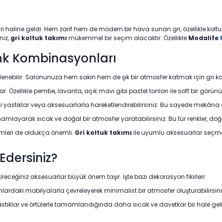
biri haline geldi. Hem zarif hem de modern bir hava sunan gri, özellikle k
nız,
gri koltuk takımı
mükemmel bir seçim olacaktır. Özellikle
Modalife
enk Kombinasyonları
binlenebilir. Salonunuza hem sakin hem de şık bir atmosfer katmak için gri kolt
lar. Özellikle pembe, lavanta, açık mavi gibi pastel tonları ile soft bir görün
ki yastıklar veya aksesuarlarla hareketlendirebilirsiniz. Bu sayede mekâna en
) tamamlayarak sıcak ve doğal bir atmosfer yaratabilirsiniz. Bu tür renkler
çimleri de oldukça önemli.
Gri koltuk takımı
ile uyumlu aksesuarlar seçme
Edersiniz?
receğiniz aksesuarlar büyük önem taşır. İşte bazı dekorasyon fikirleri:
lardaki mobilyalarla çevreleyerek minimalist bir atmosfer oluşturabilirsin
astıklar ve örtülerle tamamlandığında daha sıcak ve davetkar bir hale gelir.