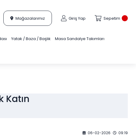
Mağazalarımız
Giriş Yap
Sepetim
dası
Yatak / Baza / Başlık
Masa Sandalye Takımları
k Katın
06-02-2026
09:19