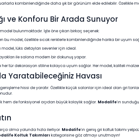
esuarlarla kombinlendiğinde daha şık bir görünüm elde edilebilir. Özellikle 
ığı ve Konforu Bir Arada Sunuyor
lı model bulunmaktadır. İşte öne çıkan birkaç seçenek:
en bu model, özellikle sıcak renklerle kombinlendiğinde harika bir uyum sağ
u model, lüks detayları sevenler için ideal.
 ayakları ile salona modern bir dokunuş yapar.
a her tür dekorasyon stiline kolayca uyum sağlar. Her model, kaliteli malzeme
da Yaratabileceğiniz Havası
genişleme hissi de yaratır. Özellikle küçük salonlar için ideal olan gri tonl
tonudur.
tik hem de fonksiyonel açıdan büyük kolaylık sağlar.
Modalife
’ın sunduğu
ıtın
arça olma yolunda hızla ilerliyor.
Modalife
’ın geniş gri koltuk takımı yelp
dalife Koltuk Takımları
kategorisine göz atmayı unutmayın!