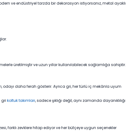
modern ve endüstriyel tarzda bir dekorasyon istiyorsanız, metal ayaklı
lar.
lerle üretilmiştir ve uzun yıllar kullanılabilecek sağlamlığa sahiptir.
arı, odayı daha ferah gösterir. Ayrıca gri, her türlü iç mekânla uyum
 gri
koltuk takımları
, sadece şıklığı değil, aynı zamanda dayanıklılığı
azesi, farklı zevklere hitap ediyor ve her bütçeye uygun seçenekler