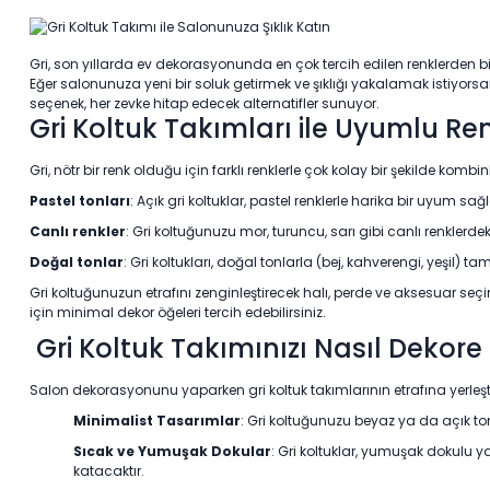
Gri, son yıllarda ev dekorasyonunda en çok tercih edilen renklerden 
Eğer salonunuza yeni bir soluk getirmek ve şıklığı yakalamak istiyorsa
seçenek, her zevke hitap edecek alternatifler sunuyor.
Gri Koltuk Takımları ile Uyumlu R
Gri, nötr bir renk olduğu için farklı renklerle çok kolay bir şekilde kom
Pastel tonları
: Açık gri koltuklar, pastel renklerle harika bir uyum sağ
Canlı renkler
: Gri koltuğunuzu mor, turuncu, sarı gibi canlı renklerde
Doğal tonlar
: Gri koltukları, doğal tonlarla (bej, kahverengi, yeşil
Gri koltuğunuzun etrafını zenginleştirecek halı, perde ve aksesuar se
için minimal dekor öğeleri tercih edebilirsiniz.
Gri Koltuk Takımınızı Nasıl Dekore 
Salon dekorasyonunu yaparken gri koltuk takımlarının etrafına yerleşti
Minimalist Tasarımlar
: Gri koltuğunuzu beyaz ya da açık ton
Sıcak ve Yumuşak Dokular
: Gri koltuklar, yumuşak dokulu y
katacaktır.