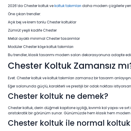
2026’da Chester koltuk ve
koltuk takımları
daha modern çizgilerle yen
Öne çıkan trendler:
Açık bej ve krem tonlu Chester koltuklar
Zümrüt yeşili kadife Chester
Metal ayaklı minimal Chester tasarımlar
Modüler Chester köşe koltuk takımları
Bu trendler, klasik tasarımı modern salon dekorasyonuna adapte edi
Chester Koltuk Zamansız mı
Evet. Chester koltuk ve koltuk takımları zamansız bir tasarım anlayışı
Eğer salonunda güçlü, karakterli ve prestijli bir odak noktası istiyorsan
Chester koltuk ne demek?
Chester koltuk, derin düğmeli kapitone işçiliği, kıvrımlı kol yapısı ve sır
aristokratik bir görünüm sunar. Günümüzde hem klasik hem modern kolt
Chester koltuk ile normal koltuk