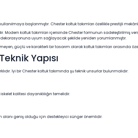
kullanılmaya başlanmıştır. Chester koltuk takımları özellikle prestijli mekâ
ir. Modern koltuk takımları içerisinde Chester formunun sadeleştirilmiş ver
lon dekorasyonuna uyum sağlayacak şekilde yeniden yorumlanmıştır.
yen, güçlü ve karakterli bir tasarım olarak koltuk takımları arasında özel 
 Teknik Yapısı
klıdır. İyi bir Chester koltuk takımında şu teknik unsurlar bulunmalıdır:
elet kalitesi dayanıklılığın temelidir.
 alanı geniş olduğu için destekleyici sünger önemlidir.