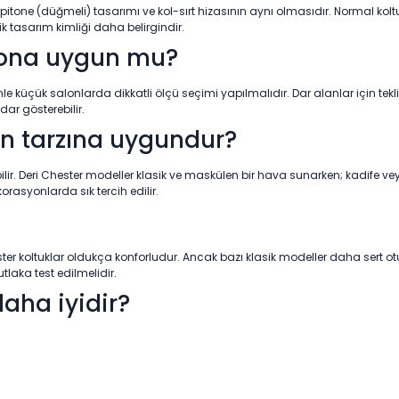
apitone (düğmeli) tasarımı ve kol-sırt hizasının aynı olmasıdır. Normal kolt
k tasarım kimliği daha belirgindir.
alona uygun mu?
le küçük salonlarda dikkatli ölçü seçimi yapılmalıdır. Dar alanlar için tekl
dar gösterebilir.
n tarzına uygundur?
 Deri Chester modeller klasik ve maskülen bir hava sunarken; kadife veya
orasyonlarda sık tercih edilir.
ester koltuklar oldukça konforludur. Ancak bazı klasik modeller daha sert otu
utlaka test edilmelidir.
aha iyidir?