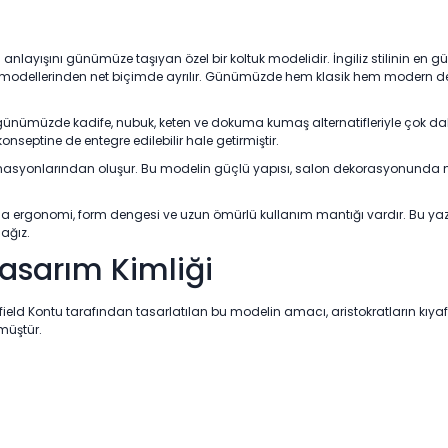
m anlayışını günümüze taşıyan özel bir koltuk modelidir. İngiliz stilinin en g
ltuk modellerinden net biçimde ayrılır. Günümüzde hem klasik hem modern de
k günümüzde kadife, nubuk, keten ve dokuma kumaş alternatifleriyle çok d
nseptine de entegre edilebilir hale getirmiştir.
 kombinasyonlarından oluşur. Bu modelin güçlü yapısı, salon dekorasyonunda 
nda ergonomi, form dengesi ve uzun ömürlü kullanım mantığı vardır. Bu yazı
cağız.
Tasarım Kimliği
field Kontu tarafından tasarlatılan bu modelin amacı, aristokratların kıya
müştür.