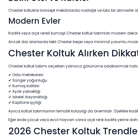
Chester koltuklar konsept mekânlarda nostaljik ve lüks bir atmosfer ol
Modern Evler
Kadife veya açık renkli kumaşlı Chester koltuk takımları modern dekor
Ancak dar alanlarda tekli Chester berjer veya minimal yorumlu modelle
Chester Koltuk Alırken Dikka
Chester koltuk takımı seçerken yalnızca görünüme odaklanmak hata olu
✔ Oda metrekaresi
✔ Sünger yoğunluğu
✔ Kumaş kalitesi
✔ Ayak yüksekliği
✔ İskelet dayanıklılığı
✔ Kapitone işçiliği
Ayrıca koltuk takımlarının temizlik kolaylığı da önemlidir. Özellikle ka
Eğer evde çocuk veya evcil hayvan varsa açık renk kadife yerine dah
2026 Chester Koltuk Trendle