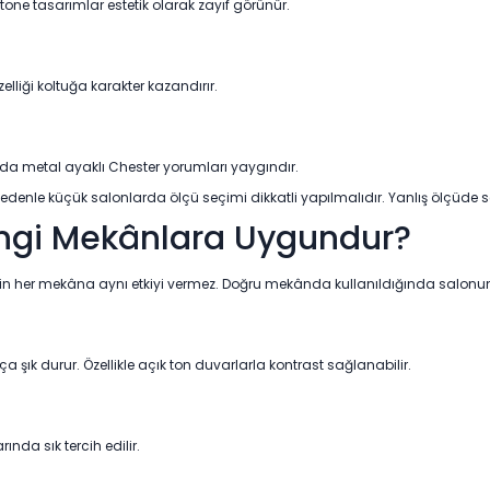
tone tasarımlar estetik olarak zayıf görünür.
elliği koltuğa karakter kazandırır.
da metal ayaklı Chester yorumları yaygındır.
nedenle küçük salonlarda ölçü seçimi dikkatli yapılmalıdır. Yanlış ölçüde se
angi Mekânlara Uygundur?
 için her mekâna aynı etkiyi vermez. Doğru mekânda kullanıldığında salonu
 şık durur. Özellikle açık ton duvarlarla kontrast sağlanabilir.
ında sık tercih edilir.