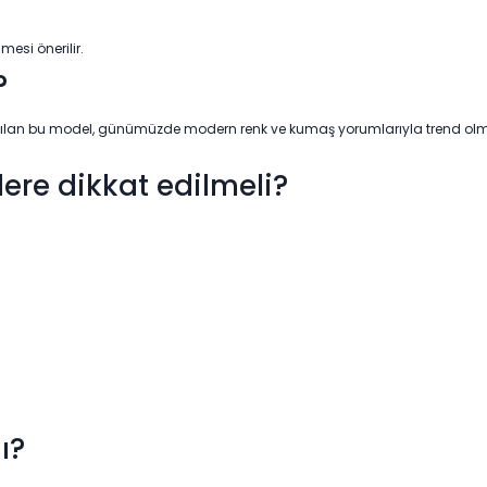
esi önerilir.
?
llanılan bu model, günümüzde modern renk ve kumaş yorumlarıyla trend olm
lere dikkat edilmeli?
.
ı?