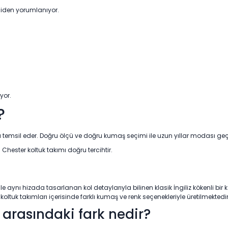
iden yorumlanıyor.
yor.
?
nı temsil eder. Doğru ölçü ve doğru kumaş seçimi ile uzun yıllar modası geç
 Chester koltuk takımı doğru tercihtir.
t ile aynı hizada tasarlanan kol detaylarıyla bilinen klasik İngiliz kökenli bir
uk takımları içerisinde farklı kumaş ve renk seçenekleriyle üretilmektedir
 arasındaki fark nedir?