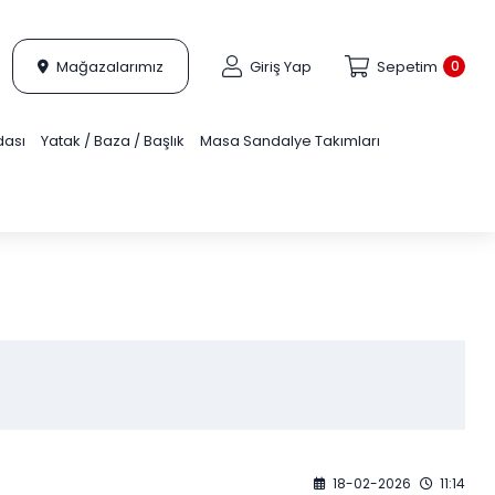
Mağazalarımız
Giriş Yap
Sepetim
0
dası
Yatak / Baza / Başlık
Masa Sandalye Takımları
18-02-2026
11:14