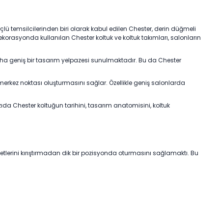
üçlü temsilcilerinden biri olarak kabul edilen Chester, derin düğmeli
korasyonda kullanılan Chester koltuk ve koltuk takımları, salonların
aha geniş bir tasarım yelpazesi sunulmaktadır. Bu da Chester
merkez noktası oluşturmasını sağlar. Özellikle geniş salonlarda
da Chester koltuğun tarihini, tasarım anatomisini, koltuk
fetlerini kırıştırmadan dik bir pozisyonda oturmasını sağlamaktı. Bu