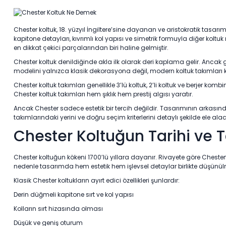
Chester koltuk, 18. yüzyıl İngiltere’sine dayanan ve aristokratik tasarı
kapitone detayları, kıvrımlı kol yapısı ve simetrik formuyla diğer ko
en dikkat çekici parçalarından biri haline gelmiştir.
Chester koltuk denildiğinde akla ilk olarak deri kaplama gelir. Anca
modelini yalnızca klasik dekorasyona değil, modern koltuk takımları ko
Chester koltuk takımları genellikle 3’lü koltuk, 2’li koltuk ve berjer
Chester koltuk takımları hem şıklık hem prestij algısı yaratır.
Ancak Chester sadece estetik bir tercih değildir. Tasarımının arkası
takımlarındaki yerini ve doğru seçim kriterlerini detaylı şekilde ele ala
Chester Koltuğun Tarihi ve 
Chester koltuğun kökeni 1700’lü yıllara dayanır. Rivayete göre Chester
nedenle tasarımda hem estetik hem işlevsel detaylar birlikte düşünül
Klasik Chester koltukların ayırt edici özellikleri şunlardır:
Derin düğmeli kapitone sırt ve kol yapısı
Kolların sırt hizasında olması
Düşük ve geniş oturum