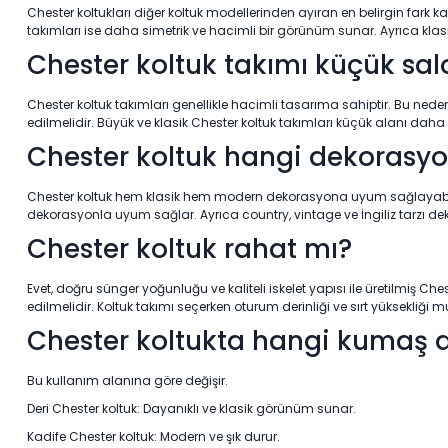
Chester koltukları diğer koltuk modellerinden ayıran en belirgin fark k
takımları ise daha simetrik ve hacimli bir görünüm sunar. Ayrıca klasi
Chester koltuk takımı küçük s
Chester koltuk takımları genellikle hacimli tasarıma sahiptir. Bu neden
edilmelidir. Büyük ve klasik Chester koltuk takımları küçük alanı daha 
Chester koltuk hangi dekorasyo
Chester koltuk hem klasik hem modern dekorasyona uyum sağlayabilir.
dekorasyonla uyum sağlar. Ayrıca country, vintage ve İngiliz tarzı dek
Chester koltuk rahat mı?
Evet, doğru sünger yoğunluğu ve kaliteli iskelet yapısı ile üretilmiş Ch
edilmelidir. Koltuk takımı seçerken oturum derinliği ve sırt yüksekliği m
Chester koltukta hangi kumaş d
Bu kullanım alanına göre değişir.
Deri Chester koltuk: Dayanıklı ve klasik görünüm sunar.
Kadife Chester koltuk: Modern ve şık durur.