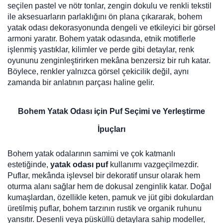
seçilen pastel ve nötr tonlar, zengin dokulu ve renkli tekstil
ile aksesuarların parlaklığını ön plana çıkararak, bohem
yatak odası dekorasyonunda dengeli ve etkileyici bir görsel
armoni yaratır. Bohem yatak odasında, etnik motiflerle
işlenmiş yastıklar, kilimler ve perde gibi detaylar, renk
oyununu zenginleştirirken mekâna benzersiz bir ruh katar.
Böylece, renkler yalnızca görsel çekicilik değil, aynı
zamanda bir anlatının parçası haline gelir.
Bohem Yatak Odası için Puf Seçimi ve Yerleştirme
İpuçları
Bohem yatak odalarının samimi ve çok katmanlı
estetiğinde,
yatak odası puf
kullanımı vazgeçilmezdir.
Puflar, mekânda işlevsel bir dekoratif unsur olarak hem
oturma alanı sağlar hem de dokusal zenginlik katar. Doğal
kumaşlardan, özellikle keten, pamuk ve jüt gibi dokulardan
üretilmiş puflar, bohem tarzının rustik ve organik ruhunu
yansıtır. Desenli veya püsküllü detaylara sahip modeller,