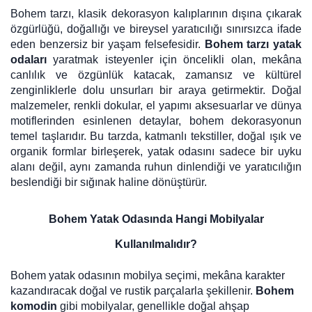
Tv
Bohem tarzı, klasik dekorasyon kalıplarının dışına çıkarak
Duvar Rafı
Puf Modelleri
Genç Odası
Üniteleri/Sehpaları
özgürlüğü, doğallığı ve bireysel yaratıcılığı sınırsızca ifade
Baza
Köşe Rafı
eden benzersiz bir yaşam felsefesidir.
Bohem tarzı yatak
Orta Sehpa
odaları
yaratmak isteyenler için öncelikli olan, mekâna
Çalışma Masası
Tablo
canlılık ve özgünlük katacak, zamansız ve kültürel
Zigon Sehpa
Duvar Rafı
zenginliklerle dolu unsurları bir araya getirmektir. Doğal
malzemeler, renkli dokular, el yapımı aksesuarlar ve dünya
Orta Puflar
Kitaplık
motiflerinden esinlenen detaylar, bohem dekorasyonun
temel taşlarıdır. Bu tarzda, katmanlı tekstiller, doğal ışık ve
Oturma Odası
Oyun ve Aktivite
Puf Modelleri
organik formlar birleşerek, yatak odasını sadece bir uyku
Masa Setleri
alanı değil, aynı zamanda ruhun dinlendiği ve yaratıcılığın
beslendiği bir sığınak haline dönüştürür.
Bohem Yatak Odasında Hangi Mobilyalar
Kullanılmalıdır?
Bohem yatak odasının mobilya seçimi, mekâna karakter
kazandıracak doğal ve rustik parçalarla şekillenir.
Bohem
komodin
gibi mobilyalar, genellikle doğal ahşap