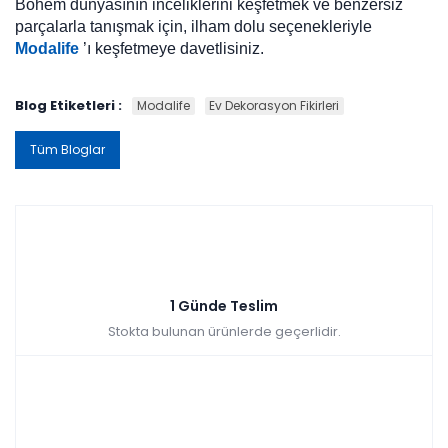
Bohem dünyasının inceliklerini keşfetmek ve benzersiz
parçalarla tanışmak için, ilham dolu seçenekleriyle
Modalife
’ı keşfetmeye davetlisiniz.
Blog Etiketleri :
Modalife
Ev Dekorasyon Fikirleri
Tüm Bloglar
1 Günde Teslim
Stokta bulunan ürünlerde geçerlidir.