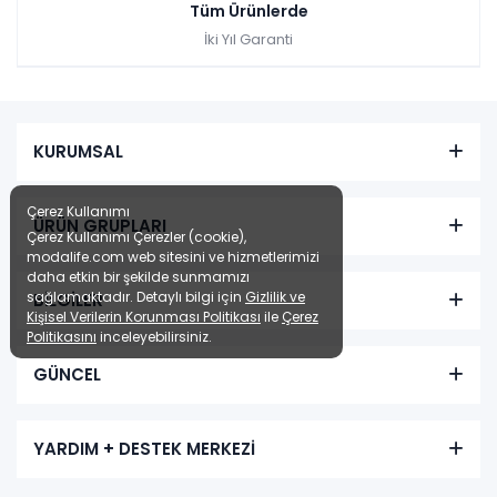
Tüm Ürünlerde
İki Yıl Garanti
KURUMSAL
Çerez Kullanımı
ÜRÜN GRUPLARI
Çerez Kullanımı Çerezler (cookie),
modalife.com web sitesini ve hizmetlerimizi
daha etkin bir şekilde sunmamızı
sağlamaktadır. Detaylı bilgi için
Gizlilik ve
BİLGİLER
Kişisel Verilerin Korunması Politikası
ile
Çerez
Politikasını
inceleyebilirsiniz.
GÜNCEL
YARDIM + DESTEK MERKEZİ