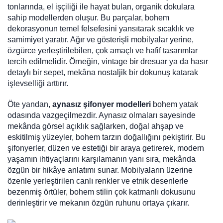
tonlarında, el işçiliği ile hayat bulan, organik dokulara
sahip modellerden oluşur. Bu parçalar, bohem
dekorasyonun temel felsefesini yansıtarak sıcaklık ve
samimiyet yaratır. Ağır ve gösterişli mobilyalar yerine,
özgürce yerleştirilebilen, çok amaçlı ve hafif tasarımlar
tercih edilmelidir. Örneğin, vintage bir dresuar ya da hasır
detaylı bir sepet, mekâna nostaljik bir dokunuş katarak
işlevselliği arttırır.
Öte yandan,
aynasız şifonyer modelleri
bohem yatak
odasında vazgeçilmezdir. Aynasız olmaları sayesinde
mekânda görsel açıklık sağlarken, doğal ahşap ve
eskitilmiş yüzeyler, bohem tarzın doğallığını pekiştirir. Bu
şifonyerler, düzen ve estetiği bir araya getirerek, modern
yaşamın ihtiyaçlarını karşılamanın yanı sıra, mekânda
özgün bir hikâye anlatımı sunar. Mobilyaların üzerine
özenle yerleştirilen canlı renkler ve etnik desenlerle
bezenmiş örtüler, bohem stilin çok katmanlı dokusunu
derinleştirir ve mekanın özgün ruhunu ortaya çıkarır.