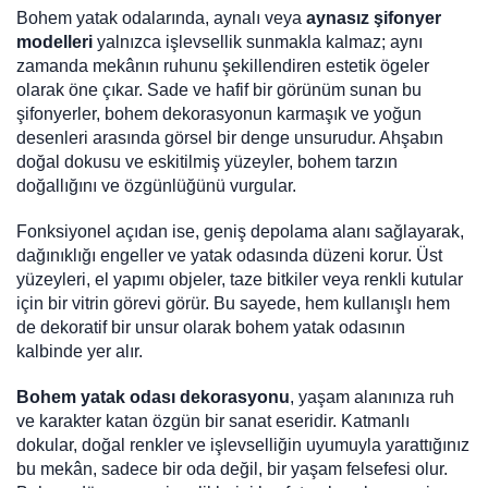
Bohem yatak odalarında, aynalı veya
aynasız şifonyer
modelleri
yalnızca işlevsellik sunmakla kalmaz; aynı
zamanda mekânın ruhunu şekillendiren estetik ögeler
olarak öne çıkar. Sade ve hafif bir görünüm sunan bu
şifonyerler, bohem dekorasyonun karmaşık ve yoğun
desenleri arasında görsel bir denge unsurudur. Ahşabın
doğal dokusu ve eskitilmiş yüzeyler, bohem tarzın
doğallığını ve özgünlüğünü vurgular.
Fonksiyonel açıdan ise, geniş depolama alanı sağlayarak,
dağınıklığı engeller ve yatak odasında düzeni korur. Üst
yüzeyleri, el yapımı objeler, taze bitkiler veya renkli kutular
için bir vitrin görevi görür. Bu sayede, hem kullanışlı hem
de dekoratif bir unsur olarak bohem yatak odasının
kalbinde yer alır.
Bohem yatak odası dekorasyonu
, yaşam alanınıza ruh
ve karakter katan özgün bir sanat eseridir. Katmanlı
dokular, doğal renkler ve işlevselliğin uyumuyla yarattığınız
bu mekân, sadece bir oda değil, bir yaşam felsefesi olur.