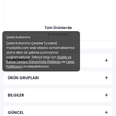
Tüm Ürünlerde
İki Yıl Garanti
Çerez Kullanımı
Çerez Kullanımı Çerezler (cookie),
modalife.com web sitesini ve hizmetlerimizi
daha etkin bir şekilde sunmamızı
sağlamaktadır. Detaylı bilgi için
Gizlilik ve
KURUMSAL
Kişisel Verilerin Korunması Politikası
ile
Çerez
Politikasını
inceleyebilirsiniz.
ÜRÜN GRUPLARI
BİLGİLER
GÜNCEL