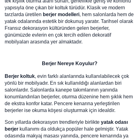
tek kişilik oturma alanı sunan, genellikle geniş ve konforlu
yapısıyla öne çıkan bir koltuk türüdür. Klasik ve modern
tarzlarda üretilen
berjer modelleri
, hem salonlarda hem de
yatak odalarında estetik bir dokunuş yaratır. Tarihsel olarak
Fransız dekorasyon kültüründen gelen berjerler,
günümüzde evlerin en çok tercih edilen dekoratif
mobilyaları arasında yer almaktadır.
Berjer Nereye Koyulur?
Berjer koltuk
, evin farklı alanlarında kullanılabilecek çok
yönlü bir mobilyadır. En sık kullanıldığı alanlardan biri
salonlardır. Salonlarda kanepe takımlarının yanında
konumlandırılan berjerler, oturma düzenine hem şıklık hem
de ekstra konfor katar. Pencere kenarına yerleştirilen
berjerler ise okuma köşesi oluşturmak için idealdir.
Son yıllarda dekorasyon trendleriyle birlikte
yatak odası
berjer
kullanımı da oldukça popüler hale gelmiştir. Yatak
odasında makyaj masası yanında, pencere kenarında ya