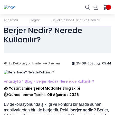
Anasayfa
Bloglar
Ev Dekorasyon Fikirleri ve Önerileri
Be
Berjer Nedir? Nerede
Kullanılır?
Ev Dekorasyon Fikirleri ve Önerileri
25-08-2025
09:44
Anasayfa
>
Blog
> Berjer Nedir? Nerelerde Kullanılır?
✍️ Yazar: Emine Şenol Modalife Blog Ekibi
⏱️ Güncellenme Tarihi:
09 Ağustos 2026
Ev dekorasyonunda şıklığı ve konforu bir arada sunan
mobilyalardan biri de berjerdir. Peki,
berjer nedir
? Berjer,