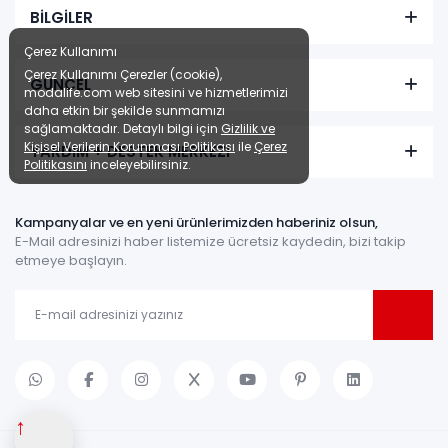
BİLGİLER
Çerez Kullanımı
Çerez Kullanımı Çerezler (cookie),
GÜNCEL
modalife.com web sitesini ve hizmetlerimizi
daha etkin bir şekilde sunmamızı
sağlamaktadır. Detaylı bilgi için
Gizlilik ve
Kişisel Verilerin Korunması Politikası
ile
Çerez
YARDIM + DESTEK MERKEZİ
Politikasını
inceleyebilirsiniz.
Kampanyalar ve en yeni ürünlerimizden haberiniz olsun,
E-Mail adresinizi haber listemize ücretsiz kaydedin, bizi takip
etmeye başlayın.
↑