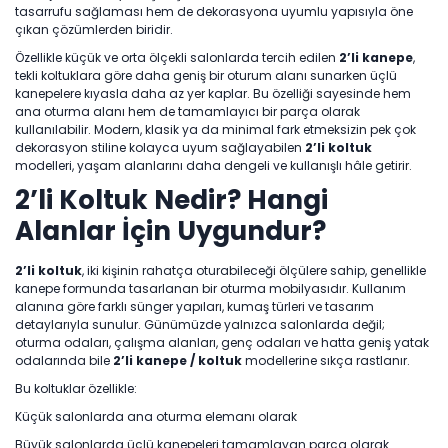
tasarrufu sağlaması hem de dekorasyona uyumlu yapısıyla öne
Tv
Duvar Rafı
Puf Modelleri
Genç Odası
çıkan çözümlerden biridir.
Üniteleri/Sehpaları
Baza
Özellikle küçük ve orta ölçekli salonlarda tercih edilen
2’li kanepe
,
Köşe Rafı
Orta Sehpa
tekli koltuklara göre daha geniş bir oturum alanı sunarken üçlü
Çalışma Masası
kanepelere kıyasla daha az yer kaplar. Bu özelliği sayesinde hem
Tablo
ana oturma alanı hem de tamamlayıcı bir parça olarak
Zigon Sehpa
Duvar Rafı
kullanılabilir. Modern, klasik ya da minimal fark etmeksizin pek çok
dekorasyon stiline kolayca uyum sağlayabilen
2’li koltuk
Orta Puflar
modelleri, yaşam alanlarını daha dengeli ve kullanışlı hâle getirir.
Kitaplık
2’li Koltuk Nedir? Hangi
Oturma Odası
Oyun ve Aktivite
Puf Modelleri
Alanlar İçin Uygundur?
Masa Setleri
2’li koltuk
, iki kişinin rahatça oturabileceği ölçülere sahip, genellikle
kanepe formunda tasarlanan bir oturma mobilyasıdır. Kullanım
alanına göre farklı sünger yapıları, kumaş türleri ve tasarım
detaylarıyla sunulur. Günümüzde yalnızca salonlarda değil;
oturma odaları, çalışma alanları, genç odaları ve hatta geniş yatak
odalarında bile
2’li kanepe / koltuk
modellerine sıkça rastlanır.
Bu koltuklar özellikle:
Küçük salonlarda ana oturma elemanı olarak
Büyük salonlarda üçlü kanepeleri tamamlayan parça olarak