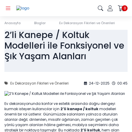
Geri Dön
Geri Dön
Geri Dön
Geri Dön
Geri Dön
Geri Dön
Geri Dön
Geri Dön
0
Oturma Odası
Yemek Odası
Yatak Odası
Genç / Çocuk Odası
Yatak / Baza / Başlık
Masa Sandalye Takımları
Bahçe ve Balkon Takımı
Tamamlayıcı Mobilyalar
Anasayfa
Bloglar
Ev Dekorasyon Fikirleri ve Önerileri
2’
2’li Kanepe / Koltuk
Yemek Masası
Yemek Odası
Yatak Odası
Genç Odası
Çok Amaçlı
Yatak Setleri
Koltuk Takımları
Oturma Grupları
Takımları
Takımları
Takımları
Takımları
Dolap
Modelleri ile Fonksiyonel ve
Yatak
Üçlü Koltuk
Köşe Takımları
Şık Yaşam Alanları
Mutfak Masası
Genç Odası
Dolap
Orta Sehpa
Yemek Masası
Takımları
Dolap
3'lü Kanepe /
Bazalar
İkili Koltuk
Şifonyer
Sandalye
Zigon Sehpa
Koltuk
Genç Odası
Yemek Masası
Başlıklar
Tekli Koltuk
Şifonyer
2'li Kanepe /
Konsol
Puf Modelleri
Şifonyer Aynası
Mutfak Masası
Koltuk
Ev Dekorasyon Fikirleri ve Önerileri
24-12-2025
00:45
Masa Takımları
Genç Odası
Komodin
Ayakkabılık
Konsol Aynası
Komodin
Berjer / Tekli
Sandalye
Masa
Koltuk
Karyola
Saklama Kutusu
Ev dekorasyonunda konfor ve estetik arasında doğru dengeyi
Genç Odası
Sallanan
Sandalye
kurmak isteyen kullanıcılar için
2’li kanepe / koltuk
modelleri
Başlık
Sallanan Koltuk
Sandalye
Baza
Aksesuar Seti
önemli bir rol üstlenir. Günümüzde salonların yalnızca oturulan
alanlar değil; dinlenilen, misafir ağırlanan, zaman geçirilen çok
Köşe Takımları
Genç Odası
Tv Koltuğu
yönlü yaşam alanları hâline gelmesi, mobilya seçimlerini daha
Başlık
Çiçeklik
Karyola
stratejik bir noktaya taşımıştır. Bu noktada
2’li koltuk
, hem alan