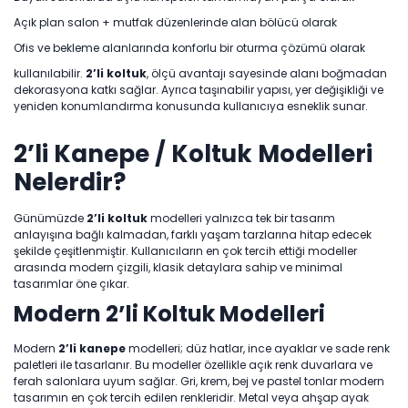
Açık plan salon + mutfak düzenlerinde alan bölücü olarak
Ofis ve bekleme alanlarında konforlu bir oturma çözümü olarak
kullanılabilir.
2’li koltuk
, ölçü avantajı sayesinde alanı boğmadan
dekorasyona katkı sağlar. Ayrıca taşınabilir yapısı, yer değişikliği ve
yeniden konumlandırma konusunda kullanıcıya esneklik sunar.
2’li Kanepe / Koltuk Modelleri
Nelerdir?
Günümüzde
2’li koltuk
modelleri yalnızca tek bir tasarım
anlayışına bağlı kalmadan, farklı yaşam tarzlarına hitap edecek
şekilde çeşitlenmiştir. Kullanıcıların en çok tercih ettiği modeller
arasında modern çizgili, klasik detaylara sahip ve minimal
tasarımlar öne çıkar.
Modern 2’li Koltuk Modelleri
Modern
2’li kanepe
modelleri; düz hatlar, ince ayaklar ve sade renk
paletleri ile tasarlanır. Bu modeller özellikle açık renk duvarlara ve
ferah salonlara uyum sağlar. Gri, krem, bej ve pastel tonlar modern
tasarımın en çok tercih edilen renkleridir. Metal veya ahşap ayak