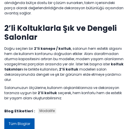
alındığında bütçe dostu bir çözüm sunarken, takım içerisindeki
parça olarak değerlendirildiğinde dekorasyon bütünlüğü açısından
avantaj sağlar.
2’li Koltuklarla Şık ve Dengeli
Salonlar
Doğru seçilen bir
2’li kanepe / koltuk
, salonun hem estetik algısını
hem de kullanım konforunu doğrudan etkiler. Alanı daraltmadan
oturma kapasitesini artıran bu modeller, modern yaşam alanlarının
vazgeçilmez parçaları arasında yer alır. İster tek başına ister
koltuk
takımları
ile birlikte kullanılsın,
2’li koltuk
modelleri salon
dekorasyonunda dengeli ve şık bir görünüm elde etmeye yardımcı
olur.
Salonunuzun ölçülerine, kullanım alışkanlıklarınıza ve dekorasyon
tarzınıza uygun bir
2’li koltuk
seçerek, hem konforlu hem de estetik
bir yaşam alanı oluşturabilirsiniz.
Blog Etiketleri :
Modalife
Tüm Bloglar