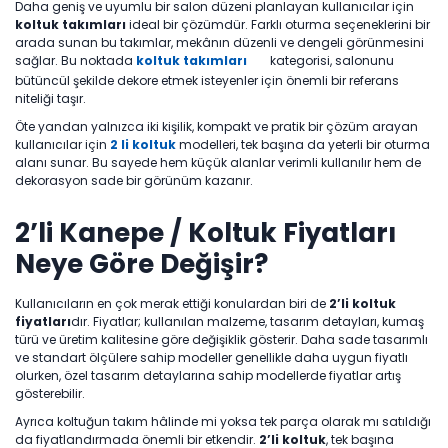
Daha geniş ve uyumlu bir salon düzeni planlayan kullanıcılar için
koltuk takımları
ideal bir çözümdür. Farklı oturma seçeneklerini bir
arada sunan bu takımlar, mekânın düzenli ve dengeli görünmesini
sağlar. Bu noktada
koltuk takımları
kategorisi, salonunu
bütüncül şekilde dekore etmek isteyenler için önemli bir referans
niteliği taşır.
Öte yandan yalnızca iki kişilik, kompakt ve pratik bir çözüm arayan
kullanıcılar için
2 li koltuk
modelleri, tek başına da yeterli bir oturma
alanı sunar. Bu sayede hem küçük alanlar verimli kullanılır hem de
dekorasyon sade bir görünüm kazanır.
2’li Kanepe / Koltuk Fiyatları
Neye Göre Değişir?
Kullanıcıların en çok merak ettiği konulardan biri de
2’li koltuk
fiyatları
dır. Fiyatlar; kullanılan malzeme, tasarım detayları, kumaş
türü ve üretim kalitesine göre değişiklik gösterir. Daha sade tasarımlı
ve standart ölçülere sahip modeller genellikle daha uygun fiyatlı
olurken, özel tasarım detaylarına sahip modellerde fiyatlar artış
gösterebilir.
Ayrıca koltuğun takım hâlinde mi yoksa tek parça olarak mı satıldığı
da fiyatlandırmada önemli bir etkendir.
2’li koltuk
, tek başına