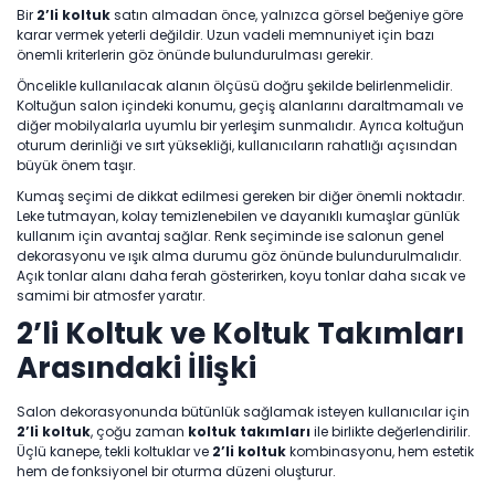
Bir
2’li koltuk
satın almadan önce, yalnızca görsel beğeniye göre
karar vermek yeterli değildir. Uzun vadeli memnuniyet için bazı
önemli kriterlerin göz önünde bulundurulması gerekir.
Öncelikle kullanılacak alanın ölçüsü doğru şekilde belirlenmelidir.
Koltuğun salon içindeki konumu, geçiş alanlarını daraltmamalı ve
diğer mobilyalarla uyumlu bir yerleşim sunmalıdır. Ayrıca koltuğun
oturum derinliği ve sırt yüksekliği, kullanıcıların rahatlığı açısından
büyük önem taşır.
Kumaş seçimi de dikkat edilmesi gereken bir diğer önemli noktadır.
Leke tutmayan, kolay temizlenebilen ve dayanıklı kumaşlar günlük
kullanım için avantaj sağlar. Renk seçiminde ise salonun genel
dekorasyonu ve ışık alma durumu göz önünde bulundurulmalıdır.
Açık tonlar alanı daha ferah gösterirken, koyu tonlar daha sıcak ve
samimi bir atmosfer yaratır.
2’li Koltuk ve Koltuk Takımları
Arasındaki İlişki
Salon dekorasyonunda bütünlük sağlamak isteyen kullanıcılar için
2’li koltuk
, çoğu zaman
koltuk takımları
ile birlikte değerlendirilir.
Üçlü kanepe, tekli koltuklar ve
2’li koltuk
kombinasyonu, hem estetik
hem de fonksiyonel bir oturma düzeni oluşturur.