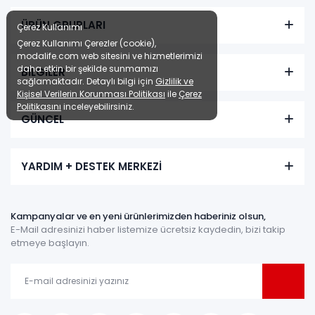
ÜRÜN GRUPLARI
Çerez Kullanımı
Çerez Kullanımı Çerezler (cookie),
modalife.com web sitesini ve hizmetlerimizi
daha etkin bir şekilde sunmamızı
BİLGİLER
sağlamaktadır. Detaylı bilgi için
Gizlilik ve
Kişisel Verilerin Korunması Politikası
ile
Çerez
Politikasını
inceleyebilirsiniz.
GÜNCEL
YARDIM + DESTEK MERKEZİ
Kampanyalar ve en yeni ürünlerimizden haberiniz olsun,
E-Mail adresinizi haber listemize ücretsiz kaydedin, bizi takip
etmeye başlayın.