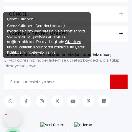
GÜNCEL
Çerez Kullanımı
Çerez Kullanımı Çerezler (cookie),
modalife.com web sitesini ve hizmetlerimizi
YARDIM + DESTEK MERKEZİ
daha etkin bir şekilde sunmamızı
sağlamaktadır. Detaylı bilgi için
Gizlilik ve
Kişisel Verilerin Korunması Politikası
ile
Çerez
Politikasını
inceleyebilirsiniz.
Kampanyalar ve en yeni ürünlerimizden haberiniz olsun,
E-Mail adresinizi haber listemize ücretsiz kaydedin, bizi takip
etmeye başlayın.
↑