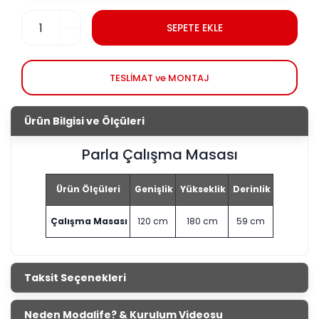
SEPETE EKLE
TESLİMAT ve MONTAJ
Ürün Bilgisi ve Ölçüleri
Parla Çalışma Masası
Ürün Ölçüleri
Genişlik
Yükseklik
Derinlik
Çalışma Masası
120 cm
180 cm
59 cm
Taksit Seçenekleri
Neden Modalife? & Kurulum Videosu