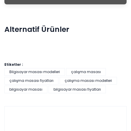
Alternatif Ürünler
Etiketler :
Bilgisayar masası modelleri
çalışma masası
çalışma masası fiyatları
çalışma masası modelleri
Arda Çalışma Masası
bilgisayar masası
bilgisayar masası fiyatları
Tüm kartlara vade
9 ay
farksız
taksit
Sepette: 6.649,20₺