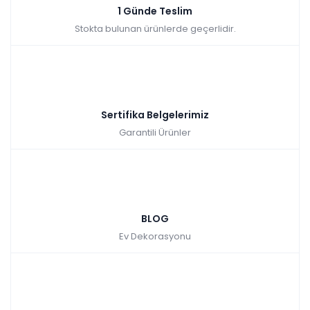
Kazancınız: 738,80₺
1 Günde Teslim
Stokta bulunan ürünlerde geçerlidir.
Hızlı Teslimat
₺7.388,00
Sertifika Belgelerimiz
Garantili Ürünler
Rüya Çalışma Masası
BLOG
Ev Dekorasyonu
Tüm kartlara vade
9 ay
farksız
taksit
Sepette: 6.649,20₺
Kazancınız: 738,80₺