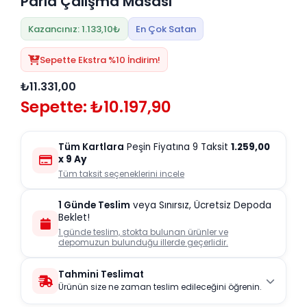
Parla Çalışma Masası
Kazancınız: 1.133,10₺
En Çok Satan
Sepette Ekstra %10 İndirim!
₺11.331,00
Sepette: ₺10.197,90
Tüm Kartlara
Peşin Fiyatına 9 Taksit
1.259,00
x 9 Ay
Tüm taksit seçeneklerini incele
1 Günde Teslim
veya Sınırsız, Ücretsiz Depoda
Beklet!
1 günde teslim, stokta bulunan ürünler ve
depomuzun bulunduğu illerde geçerlidir.
Tahmini Teslimat
Ürünün size ne zaman teslim edileceğini öğrenin.