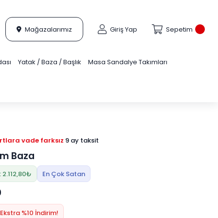
Mağazalarımız
Giriş Yap
Sepetim
dası
Yatak / Baza / Başlık
Masa Sandalye Takımları
tlara vade farksız
9 ay taksit
em Baza
 2.112,80₺
En Çok Satan
0
Ekstra %10 İndirim!