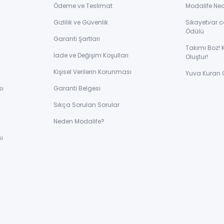
Ödeme ve Teslimat
Modalife Ne
Gizlilik ve Güvenlik
Sikayetvar.c
Ödülü
Garanti Şartları
Takımı Boz! 
İade ve Değişim Koşulları
Oluştur!
Kişisel Verilerin Korunması
Yuva Kuran 
sı
Garanti Belgesi
Sıkça Sorulan Sorular
ı
Neden Modalife?
ı