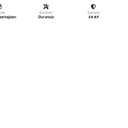
me
Kurulum
Garanti
antajları
Ücretsiz
24 AY