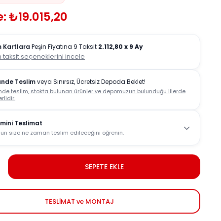
: ₺19.015,20
 Kartlara
Peşin Fiyatına 9 Taksit
2.112,80
x 9 Ay
 taksit seçeneklerini incele
ünde Teslim
veya Sınırsız, Ücretsiz Depoda Beklet!
nde teslim, stokta bulunan ürünler ve depomuzun bulunduğu illerde
rlidir.
mini Teslimat
ün size ne zaman teslim edileceğini öğrenin.
SEPETE EKLE
TESLİMAT ve MONTAJ