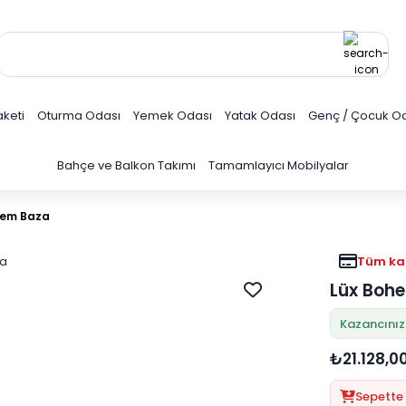
keti
Oturma Odası
Yemek Odası
Yatak Odası
Genç / Çocuk O
Bahçe ve Balkon Takımı
Tamamlayıcı Mobilyalar
hem Baza
Tüm kar
Lüx Boh
Kazancınız:
₺21.128,0
Sepette 