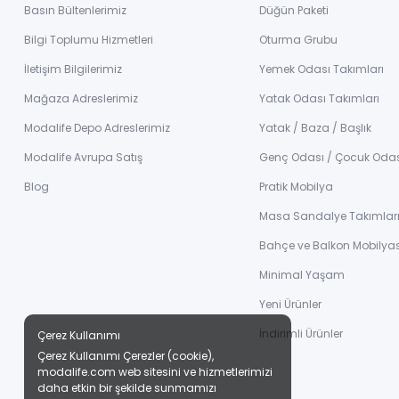
Basın Bültenlerimiz
Düğün Paketi
Bilgi Toplumu Hizmetleri
Oturma Grubu
İletişim Bilgilerimiz
Yemek Odası Takımları
Mağaza Adreslerimiz
Yatak Odası Takımları
Modalife Depo Adreslerimiz
Yatak / Baza / Başlık
Modalife Avrupa Satış
Genç Odası / Çocuk Oda
Blog
Pratik Mobilya
Masa Sandalye Takımlar
Bahçe ve Balkon Mobilyas
Minimal Yaşam
Yeni Ürünler
İndirimli Ürünler
Çerez Kullanımı
Çerez Kullanımı Çerezler (cookie),
modalife.com web sitesini ve hizmetlerimizi
daha etkin bir şekilde sunmamızı