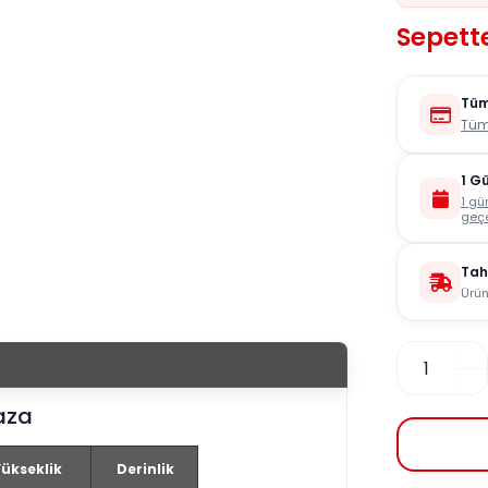
Sepette
Tüm
Tüm
1 G
1 gü
geçe
Tah
Ürün
aza
ükseklik
Derinlik