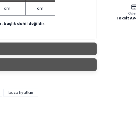
cm
cm
Öde
Taksit Av
; başlık dahil değildir.
baza fiyatları