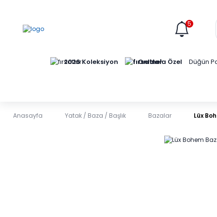
5
Online'a Özel
2026 Koleksiyon
Düğün Pa
Anasayfa
Yatak / Baza / Başlık
Bazalar
Lüx Bo