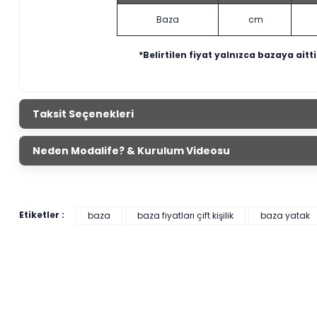
Baza
cm
*Belirtilen fiyat yalnızca bazaya aittir
Taksit Seçenekleri
Neden Modalife? & Kurulum Videosu
Etiketler :
baza
baza fiyatları çift kişilik
baza yatak