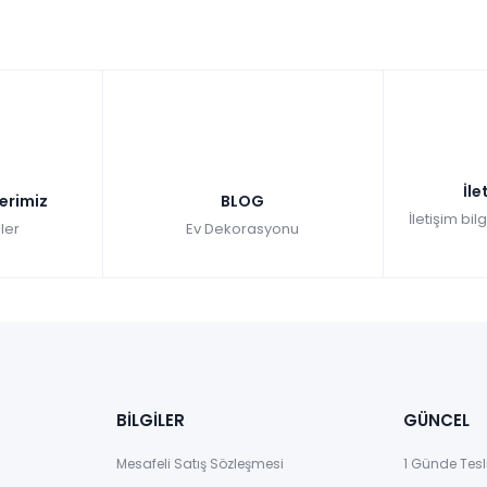
İle
lerimiz
BLOG
İletişim bil
ler
Ev Dekorasyonu
BİLGİLER
GÜNCEL
Mesafeli Satış Sözleşmesi
1 Günde Tesl