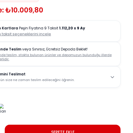
e: ₺10.009,80
 Kartlara
Peşin Fiyatına 9 Taksit
1.112,20
x 9 Ay
 taksit seçeneklerini incele
ünde Teslim
veya Sınırsız, Ücretsiz Depoda Beklet!
nde teslim, stokta bulunan ürünler ve depomuzun bulunduğu illerde
rlidir.
mini Teslimat
ün size ne zaman teslim edileceğini öğrenin.
SEPETE EKLE