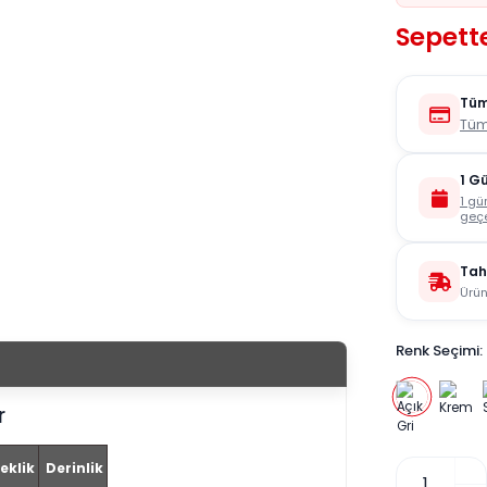
Sepett
Tüm
Tüm
1 G
1 gü
geçe
Tah
Ürün
Renk Seçimi:
r
eklik
Derinlik