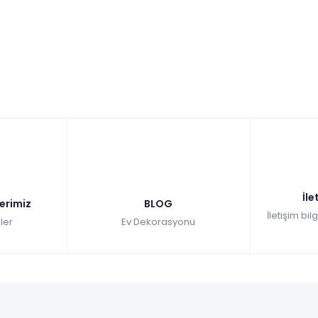
vade
9 ay
taksit
İle
lerimiz
BLOG
İletişim bil
ler
Ev Dekorasyonu