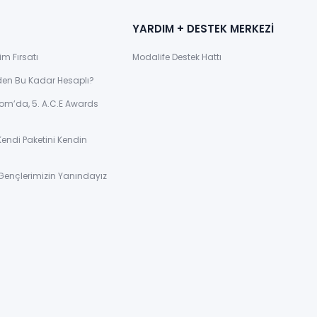
YARDIM + DESTEK MERKEZİ
im Fırsatı
Modalife Destek Hattı
den Bu Kadar Hesaplı?
om’da, 5. A.C.E Awards
Kendi Paketini Kendin
Gençlerimizin Yanındayız