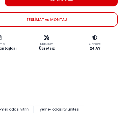
TESLİMAT ve MONTAJ
me
Kurulum
Garanti
antajları
Ücretsiz
24 AY
emek odası vitrin
yemek odası tv ünitesi