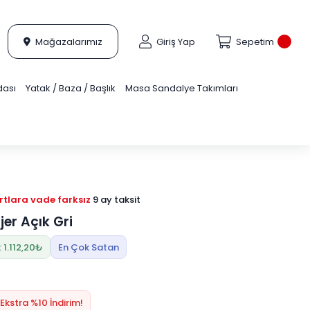
Mağazalarımız
Giriş Yap
Sepetim
dası
Yatak / Baza / Başlık
Masa Sandalye Takımları
tlara vade farksız
9 ay taksit
jer Açık Gri
 1.112,20₺
En Çok Satan
Ekstra %10 İndirim!