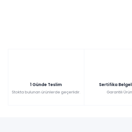
Rose Berjer
Renkler yükleniyor…
Tüm kartlara 
Tüm kartlara vade
9 ay
farksız
farksız
taksit
Sepette: 8.010,00₺
Sepette: 15.291,00₺
Kazancınız: 890,00₺
Kazancınız: 1.699,00₺
Hızlı Teslimat
Hızlı Teslimat
₺8.900,00
₺16.990,00
1 Günde Teslim
Sertifika Belge
Stokta bulunan ürünlerde geçerlidir.
Garantili Ürün