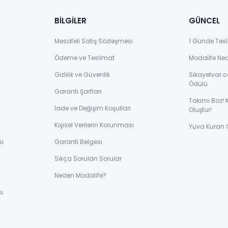
BİLGİLER
GÜNCEL
Mesafeli Satış Sözleşmesi
1 Günde Tesl
Ödeme ve Teslimat
Modalife Ne
Gizlilik ve Güvenlik
Sikayetvar.c
Ödülü
Garanti Şartları
Takımı Boz! 
İade ve Değişim Koşulları
Oluştur!
Kişisel Verilerin Korunması
Yuva Kuran 
sı
Garanti Belgesi
Sıkça Sorulan Sorular
ı
Neden Modalife?
ı