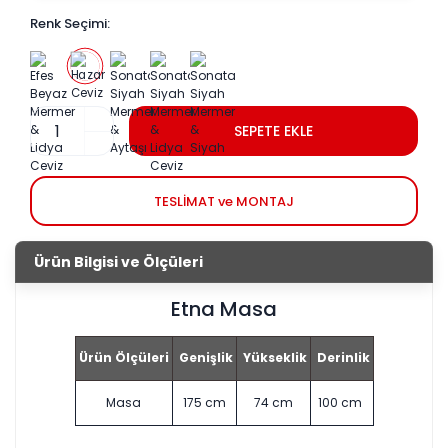
Renk Seçimi:
SEPETE EKLE
TESLİMAT ve MONTAJ
Ürün Bilgisi ve Ölçüleri
Etna Masa
Ürün Ölçüleri
Genişlik
Yükseklik
Derinlik
Masa
175 cm
74 cm
100 cm