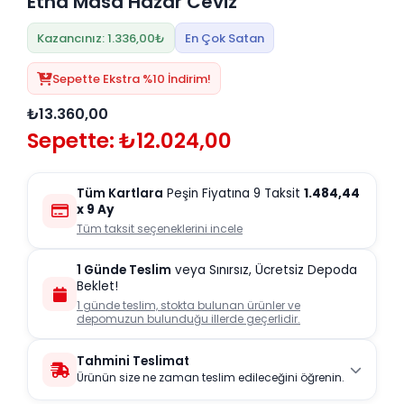
Etna Masa Hazar Ceviz
Kazancınız: 1.336,00₺
En Çok Satan
Sepette Ekstra %10 İndirim!
₺13.360,00
Sepette: ₺12.024,00
Tüm Kartlara
Peşin Fiyatına 9 Taksit
1.484,44
x 9 Ay
Tüm taksit seçeneklerini incele
1 Günde Teslim
veya Sınırsız, Ücretsiz Depoda
Beklet!
1 günde teslim, stokta bulunan ürünler ve
depomuzun bulunduğu illerde geçerlidir.
Tahmini Teslimat
Ürünün size ne zaman teslim edileceğini öğrenin.