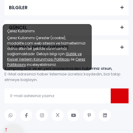
BİLGİLER
GÜNCEL
Çerez Kullanımı
Çerez Kullanımı Çerezler (cookie),
modalife.com web sitesini ve hizmetlerimizi
YARDIM + DESTEK MERKEZİ
daha etkin bir şekilde sunmamızı
sağlamaktadır. Detaylı bilgi için
Gizlilik ve
Kişisel Verilerin Korunması Politikası
ile
Çerez
Politikasını
inceleyebilirsiniz.
Kampanyalar ve en yeni ürünlerimizden haberiniz olsun,
E-Mail adresinizi haber listemize ücretsiz kaydedin, bizi takip
etmeye başlayın.
↑