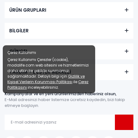
ÜRÜN GRUPLARI
BİLGİLER
GÜNCEL
Çerez Kullanımı
Çerez Kullanımı Çerezler (cookie),
modalife.com web sitesini ve hizmetlerimizi
daha etkin bir şekilde sunmamızı
YARDIM + DESTEK MERKEZİ
sağlamaktadır. Detaylı bilgi için
Gizlilik ve
Kişisel Verilerin Korunması Politikası
ile
Çerez
Politikasını
inceleyebilirsiniz.
Kampanyalar ve en yeni ürünlerimizden haberiniz olsun,
E-Mail adresinizi haber listemize ücretsiz kaydedin, bizi takip
etmeye başlayın.