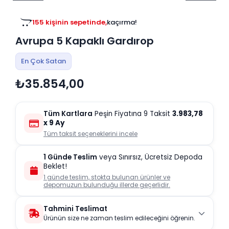
Tv
Duvar Rafı
Puf Modelleri
Genç Odası
Üniteleri/Sehpaları
155 kişinin sepetinde,
kaçırma!
Baza
Köşe Rafı
Avrupa 5 Kapaklı Gardırop
Orta Sehpa
Çalışma Masası
Tablo
Zigon Sehpa
En Çok Satan
Duvar Rafı
₺35.854,00
Orta Puflar
Kitaplık
Oturma Odası
Oyun ve Aktivite
Puf Modelleri
Tüm Kartlara
Peşin Fiyatına 9 Taksit
3.983,78
Masa Setleri
x 9 Ay
Tüm taksit seçeneklerini incele
1 Günde Teslim
veya Sınırsız, Ücretsiz Depoda
Beklet!
1 günde teslim, stokta bulunan ürünler ve
depomuzun bulunduğu illerde geçerlidir.
Tahmini Teslimat
Ürünün size ne zaman teslim edileceğini öğrenin.