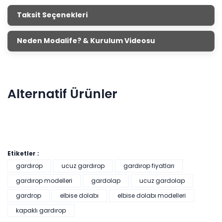
Taksit Seçenekleri
Neden Modalife? & Kurulum Videosu
Alternatif Ürünler
Etiketler :
gardırop
ucuz gardırop
gardırop fiyatları
Linen 6 Kapaklı Gardırop
gardırop modelleri
gardolap
ucuz gardolap
gardrop
elbise dolabı
elbise dolabı modelleri
kapaklı gardırop