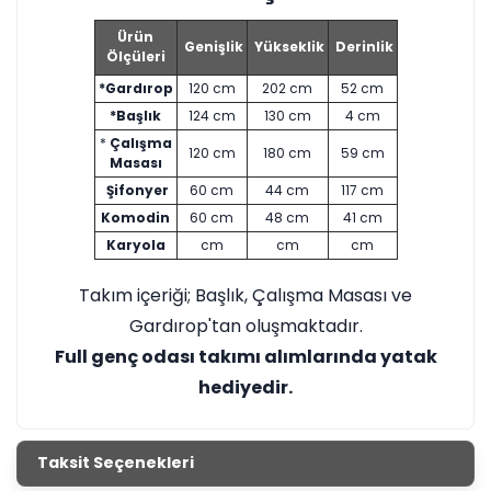
Ürün
Genişlik
Yükseklik
Derinlik
Ölçüleri
*Gardırop
120 cm
202 cm
52 cm
*Başlık
124 cm
130 cm
4 cm
*
Çalışma
120 cm
180 cm
59 cm
Masası
Şifonyer
60 cm
44 cm
117 cm
Komodin
60 cm
48 cm
41 cm
Karyola
cm
cm
cm
Takım içeriği; Başlık, Çalışma Masası ve
Gardırop'tan oluşmaktadır.
Full genç odası takımı alımlarında yatak
hediyedir.
Taksit Seçenekleri