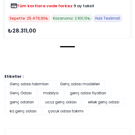
Tüm kartlara vade farksız
9 ay taksit
Sepette: 25.479,90₺
Kazancınız: 2.831,10₺
Hızlı Teslimat
₺28.311,00
Etiketler :
Genç odası takımları
Genç odası modelleri
Genç Odası
mobilya
genç odası fiyatları
genç odaları
ucuz genç odası
erkek genç odası
kız genç odası
çocuk odası takımı