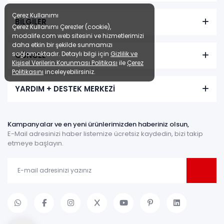
Çerez Kullanımı
BİLGİLER
Çerez Kullanımı Çerezler (cookie),
modalife.com web sitesini ve hizmetlerimizi
daha etkin bir şekilde sunmamızı
sağlamaktadır. Detaylı bilgi için
Gizlilik ve
GÜNCEL
Kişisel Verilerin Korunması Politikası
ile
Çerez
Politikasını
inceleyebilirsiniz.
YARDIM + DESTEK MERKEZİ
Kampanyalar ve en yeni ürünlerimizden haberiniz olsun,
E-Mail adresinizi haber listemize ücretsiz kaydedin, bizi takip
etmeye başlayın.