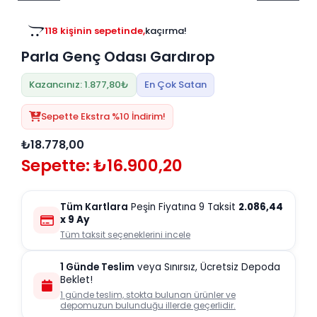
Tv
Duvar Rafı
Puf Modelleri
Genç Odası
Üniteleri/Sehpaları
118 kişinin sepetinde,
kaçırma!
Baza
Köşe Rafı
Parla Genç Odası Gardırop
Orta Sehpa
Çalışma Masası
Tablo
Zigon Sehpa
Kazancınız: 1.877,80₺
En Çok Satan
Duvar Rafı
Orta Puflar
Sepette Ekstra %10 İndirim!
Kitaplık
Oturma Odası
₺18.778,00
Oyun ve Aktivite
Puf Modelleri
Sepette: ₺16.900,20
Masa Setleri
Tüm Kartlara
Peşin Fiyatına 9 Taksit
2.086,44
x 9 Ay
Tüm taksit seçeneklerini incele
1 Günde Teslim
veya Sınırsız, Ücretsiz Depoda
Beklet!
1 günde teslim, stokta bulunan ürünler ve
depomuzun bulunduğu illerde geçerlidir.