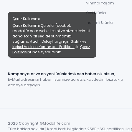
Minimal Yaşam
Yeni Ürünler
Çerez Kullanımı
İndirimli Ürünler
Çerez Kullanımı Çerezler (cookie),
modalife.com web sitesini ve hizmetlerimizi
daha etkin bir şekilde sunmamızı
sağlamaktadır. Detaylı bilgi için
Gizlilik ve
Kişisel Verilerin Korunması Politikası
ile
Çerez
Politikasını
inceleyebilirsiniz.
Kampanyalar ve en yeni ürünlerimizden haberiniz olsun,
E-Mail adresinizi haber listemize ücretsiz kaydedin, bizi takip
etmeye başlayın.
2026 Copyright ©Modalife.com
Tüm hakları saklıdır | Kredi kartı bilgileriniz 256Bit SSL sertifikası i