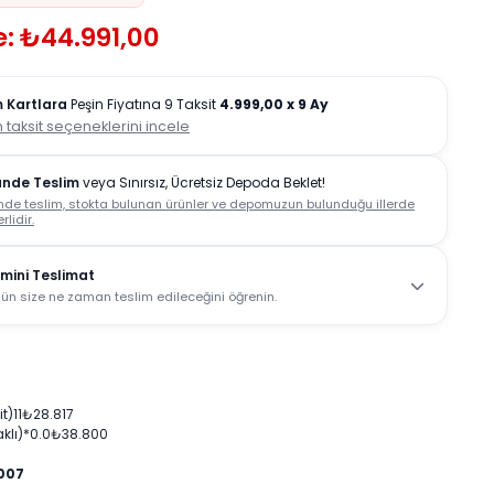
e: ₺44.991,00
 Kartlara
Peşin Fiyatına 9 Taksit
4.999,00
x 9 Ay
 taksit seçeneklerini incele
ünde Teslim
veya Sınırsız, Ücretsiz Depoda Beklet!
nde teslim, stokta bulunan ürünler ve depomuzun bulunduğu illerde
rlidir.
mini Teslimat
ün size ne zaman teslim edileceğini öğrenin.
it)
1
1
₺
28.817
klı)
*0.
0
₺
38.800
007