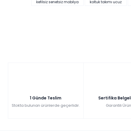
kefilsiz senetsiz mobilya
koltuk takımı ucuz
imkanı sağlaması, yatak olarak kullanılabiliyor olması ve beş
Hem internet sitemizden hem de mağazalarımızdan bu gü
1 Günde Teslim
Sertifika Belge
Stokta bulunan ürünlerde geçerlidir.
Garantili Ürün