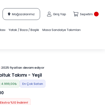
Mağazalarımız
Giriş Yap
Sepetim
dası
Yatak / Baza / Başlık
Masa Sandalye Takımları
k
2025 fiyatları devam ediyor
telemeli 18 ay
alışveriş kredisiyle öde
oltuk Takımı - Yeşil
: 4.999,00₺
En Çok Satan
00
Ekstra %10 İndirim!