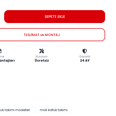
SEPETE EKLE
TESLİMAT ve MONTAJ
me
Kurulum
Garanti
antajları
Ücretsiz
24 AY
tuk takımı modelleri
midi koltuk takımı