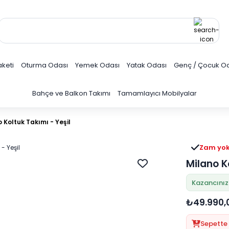
keti
Oturma Odası
Yemek Odası
Yatak Odası
Genç / Çocuk O
Bahçe ve Balkon Takımı
Tamamlayıcı Mobilyalar
 Koltuk Takımı - Yeşil
Zam yo
3 ay er
Milano K
Kazancınız
₺49.990,
Sepette 