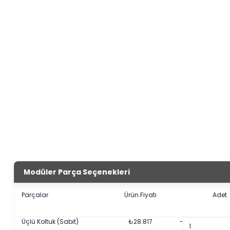
Modüler Parça Seçenekleri
Parçalar
Ürün Fiyatı
Adet
Üçlü Koltuk (Sabit)
₺
28.817
-