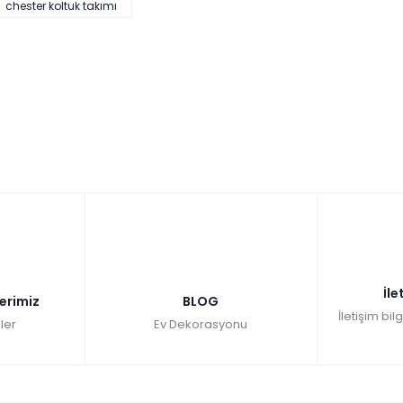
chester koltuk takımı
 farklı renk seçeneği ile daha ne olsun diyor.
zellikle tanışman için seni bekliyoruz.
İle
lerimiz
BLOG
İletişim bil
ler
Ev Dekorasyonu