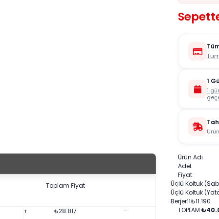
Sepett
Tüm
Tüm
1 G
1 gü
geçe
Tah
Ürün
Ürün Adı
Adet
Fiyat
Üçlü Koltuk (Sab
Toplam Fiyat
Üçlü Koltuk (Yata
Berjer
1
1
₺
11.190
TOPLAM
₺40.
+
₺
28.817
-