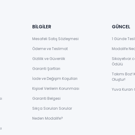
BİLGİLER
GÜNCEL
Mesafeli Satış Sözleşmesi
1 Günde Tesl
Ödeme ve Teslimat
Modalife Ne
Gizlilik ve Güvenlik
Sikayetvar.c
Ödülü
Garanti Şartları
Takımı Boz! 
İade ve Değişim Koşulları
Oluştur!
Kişisel Verilerin Korunması
Yuva Kuran 
sı
Garanti Belgesi
Sıkça Sorulan Sorular
ı
Neden Modalife?
ı