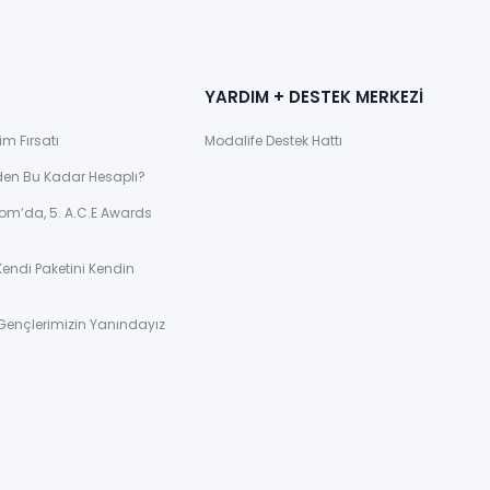
YARDIM + DESTEK MERKEZİ
im Fırsatı
Modalife Destek Hattı
den Bu Kadar Hesaplı?
om’da, 5. A.C.E Awards
Kendi Paketini Kendin
Gençlerimizin Yanındayız