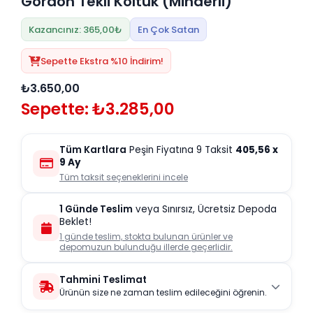
Gordon Tekli Koltuk (Minderli)
Kazancınız: 365,00₺
En Çok Satan
Sepette Ekstra %10 İndirim!
₺3.650,00
Sepette: ₺3.285,00
Tüm Kartlara
Peşin Fiyatına 9 Taksit
405,56
x
9 Ay
Tüm taksit seçeneklerini incele
1 Günde Teslim
veya Sınırsız, Ücretsiz Depoda
Beklet!
1 günde teslim, stokta bulunan ürünler ve
depomuzun bulunduğu illerde geçerlidir.
Tahmini Teslimat
Ürünün size ne zaman teslim edileceğini öğrenin.