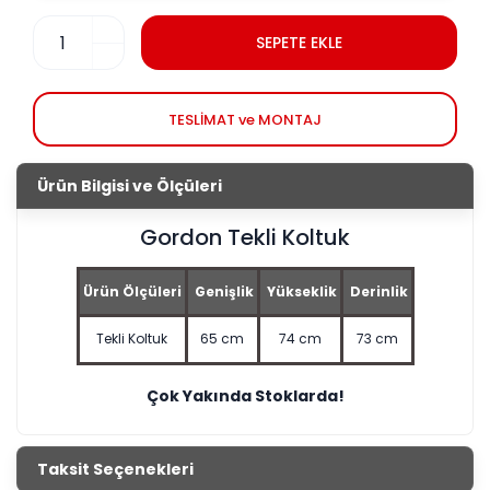
SEPETE EKLE
TESLİMAT ve MONTAJ
Ürün Bilgisi ve Ölçüleri
Gordon Tekli Koltuk
Ürün Ölçüleri
Genişlik
Yükseklik
Derinlik
Tekli Koltuk
65 cm
74 cm
73 cm
Çok Yakında Stoklarda!
Taksit Seçenekleri