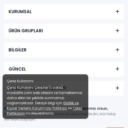
KURUMSAL
ÜRÜN GRUPLARI
BİLGİLER
GÜNCEL
Çerez Kullanımı
Çerez Kullanımı Çerezler (cookie),
YARDIM + DESTEK MERKEZİ
modalife.com web sitesini ve hizmetlerimizi
daha etkin bir şekilde sunmamızı
sağlamaktadır. Detaylı bilgi için
Gizlilik ve
Kişisel Verilerin Korunması Politikası
ile
Çerez
Kampanyalar ve en yeni ürünlerimizden haberiniz olsun,
Politikasını
inceleyebilirsiniz.
E-Mail adresinizi haber listemize ücretsiz kaydedin, bizi takip
etmeye başlayın.