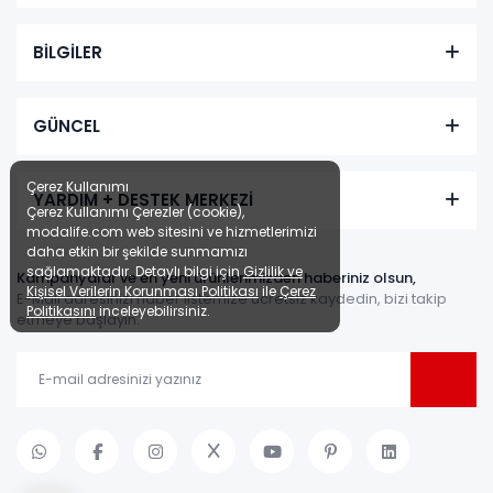
BİLGİLER
GÜNCEL
Çerez Kullanımı
YARDIM + DESTEK MERKEZİ
Çerez Kullanımı Çerezler (cookie),
modalife.com web sitesini ve hizmetlerimizi
daha etkin bir şekilde sunmamızı
sağlamaktadır. Detaylı bilgi için
Gizlilik ve
Kampanyalar ve en yeni ürünlerimizden haberiniz olsun,
Kişisel Verilerin Korunması Politikası
ile
Çerez
E-Mail adresinizi haber listemize ücretsiz kaydedin, bizi takip
Politikasını
inceleyebilirsiniz.
etmeye başlayın.