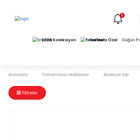
5
Online'a Özel
2026 Koleksiyon
Düğün Pa
Anasayfa
Tamamlayıcı Mobilyalar
Aksesuar Seti
Perdeler
Filtreler