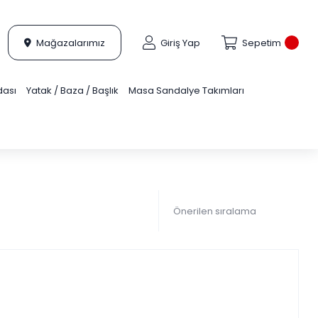
Mağazalarımız
Giriş Yap
Sepetim
dası
Yatak / Baza / Başlık
Masa Sandalye Takımları