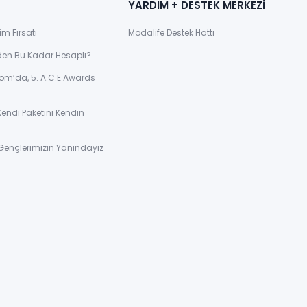
YARDIM + DESTEK MERKEZİ
im Fırsatı
Modalife Destek Hattı
den Bu Kadar Hesaplı?
om’da, 5. A.C.E Awards
Kendi Paketini Kendin
Gençlerimizin Yanındayız