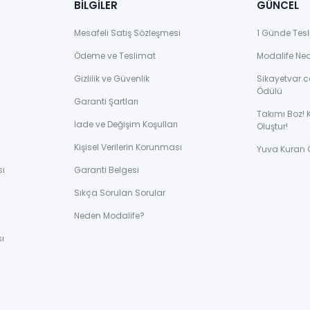
BİLGİLER
GÜNCEL
Mesafeli Satış Sözleşmesi
1 Günde Tesl
Ödeme ve Teslimat
Modalife Ne
Gizlilik ve Güvenlik
Sikayetvar.c
Ödülü
Garanti Şartları
Takımı Boz! 
İade ve Değişim Koşulları
Oluştur!
Kişisel Verilerin Korunması
Yuva Kuran 
sı
Garanti Belgesi
Sıkça Sorulan Sorular
ı
Neden Modalife?
ı