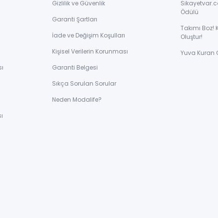
Gizlilik ve Güvenlik
Sikayetvar.c
Ödülü
Garanti Şartları
Takımı Boz! 
İade ve Değişim Koşulları
Oluştur!
Kişisel Verilerin Korunması
Yuva Kuran 
sı
Garanti Belgesi
Sıkça Sorulan Sorular
ı
Neden Modalife?
ı