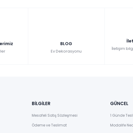
İle
lerimiz
BLOG
İletişim bil
ler
Ev Dekorasyonu
BİLGİLER
GÜNCEL
Mesafeli Satış Sözleşmesi
1 Günde Tesl
Ödeme ve Teslimat
Modalife Ne