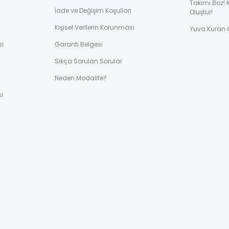
Takımı Boz! 
İade ve Değişim Koşulları
Oluştur!
Kişisel Verilerin Korunması
Yuva Kuran 
sı
Garanti Belgesi
Sıkça Sorulan Sorular
ı
Neden Modalife?
ı