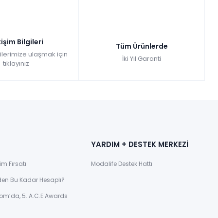
tişim Bilgileri
Tüm Ürünlerde
gilerimize ulaşmak için
İki Yıl Garanti
tıklayınız
YARDIM + DESTEK MERKEZİ
im Fırsatı
Modalife Destek Hattı
den Bu Kadar Hesaplı?
om’da, 5. A.C.E Awards