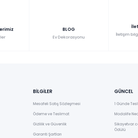
İle
lerimiz
BLOG
İletişim bil
ler
Ev Dekorasyonu
BİLGİLER
GÜNCEL
Mesafeli Satış Sözleşmesi
1 Günde Tesl
Ödeme ve Teslimat
Modalife Ne
Gizlilik ve Güvenlik
Sikayetvar.c
Ödülü
Garanti Şartları