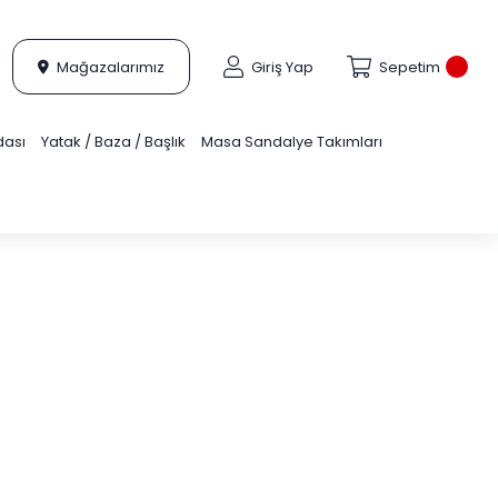
Mağazalarımız
Giriş Yap
Sepetim
dası
Yatak / Baza / Başlık
Masa Sandalye Takımları