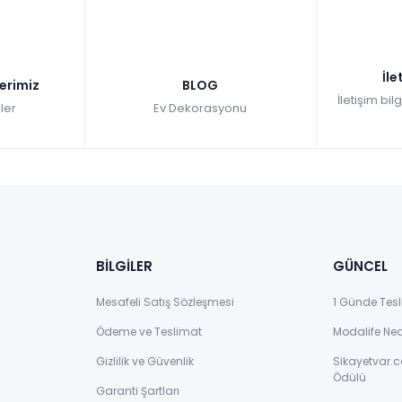
İle
lerimiz
BLOG
İletişim bil
ler
Ev Dekorasyonu
BİLGİLER
GÜNCEL
Mesafeli Satış Sözleşmesi
1 Günde Tesl
Ödeme ve Teslimat
Modalife Ne
Gizlilik ve Güvenlik
Sikayetvar.c
Ödülü
Garanti Şartları