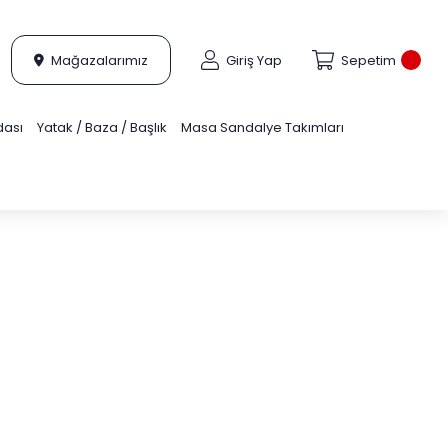
Mağazalarımız
Giriş Yap
Sepetim
dası
Yatak / Baza / Başlık
Masa Sandalye Takımları