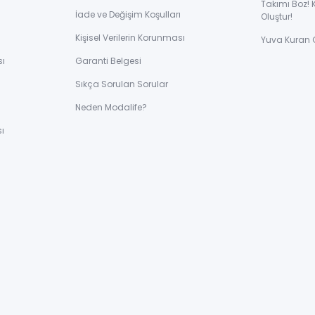
Takımı Boz! 
İade ve Değişim Koşulları
Oluştur!
Kişisel Verilerin Korunması
Yuva Kuran 
sı
Garanti Belgesi
Sıkça Sorulan Sorular
ı
Neden Modalife?
ı