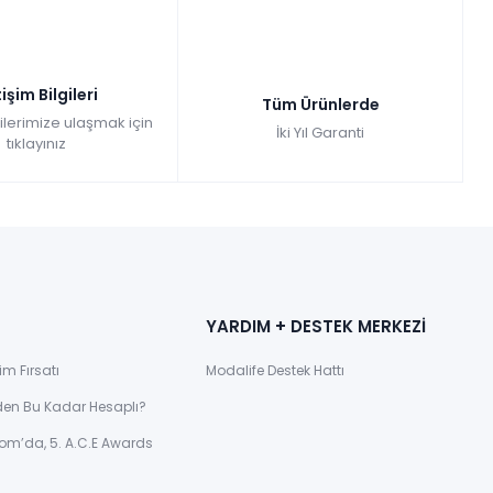
tişim Bilgileri
Tüm Ürünlerde
gilerimize ulaşmak için
İki Yıl Garanti
tıklayınız
YARDIM + DESTEK MERKEZİ
im Fırsatı
Modalife Destek Hattı
den Bu Kadar Hesaplı?
om’da, 5. A.C.E Awards