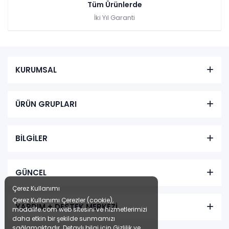
Tüm Ürünlerde
İki Yıl Garanti
KURUMSAL
ÜRÜN GRUPLARI
BİLGİLER
GÜNCEL
Çerez Kullanımı
Çerez Kullanımı Çerezler (cookie),
YARDIM + DESTEK MERKEZİ
modalife.com web sitesini ve hizmetlerimizi
daha etkin bir şekilde sunmamızı
sağlamaktadır. Detaylı bilgi için
Gizlilik ve